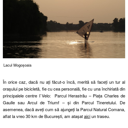
Lacul Mogoșoaia
În orice caz, dacă nu ați făcut-o încă, merită să faceți un tur al
orașului pe bicicletă, fie cu cea personală, fie cu una închiriată din
principalele centre I`Velo: Parcul Herastrău – Piața Charles de
Gaulle sau Arcul de Triumf – și din Parcul Tineretului. De
asemenea, dacă aveți cum să ajungeți la Parcul Natural Comana,
aflat la vreo 30 km de București, am atașat
aici
un traseu.