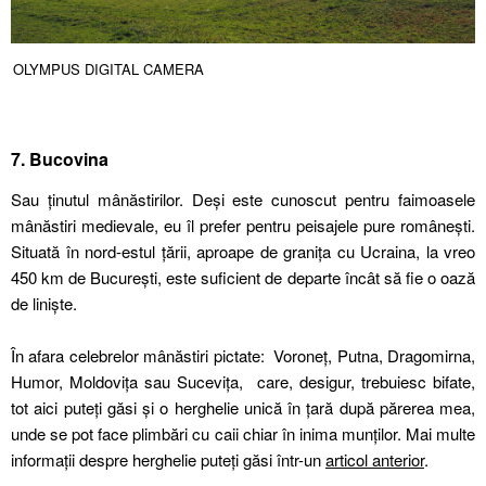
OLYMPUS DIGITAL CAMERA
7. Bucovina
Sau ținutul mânăstirilor. Deși este cunoscut pentru faimoasele
mânăstiri medievale, eu îl prefer pentru peisajele pure românești.
Situată în nord-estul țării, aproape de granița cu Ucraina, la vreo
450 km de București, este suficient de departe încât să fie o oază
de liniște.
În afara celebrelor mânăstiri pictate: Voroneț, Putna, Dragomirna,
Humor, Moldovița sau Sucevița, care, desigur, trebuiesc bifate,
tot aici puteți găsi și o herghelie unică în țară după părerea mea,
unde se pot face plimbări cu caii chiar în inima munților. Mai multe
informații despre herghelie puteți găsi într-un
articol anterior
.