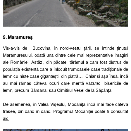
9. Maramureș
Vis-a-vis de Bucovina, în nord-vestul țării, se întinde ținutul
Maramureșului, odată una dintre cele mai reprezentative imagini
ale Romȃniei. Astăzi, din păcate, tărâmul a cam fost distrus de
populația existentă care a înlocuit frumoasele case tradiționale de
lemn cu niște case gigantești, din piatră… Chiar și așa ȋnsă, încă
au mai rămas cȃteva locuri care merită văzute: bisericile de
lemn, precum Bârsana, sau Cimitirul Vesel de la Săpânța.
De asemenea, în Valea Vișeului, Mocănița încă mai face câteva
trasee, din când în când. Programul Mocăniței poate fi consultat
aici
.