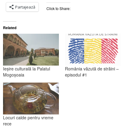
Partajează
Click to Share:
Related
Ieșire culturală la Palatul
România văzută de străini –
Mogoșoaia
episodul #1
Locuri calde pentru vreme
rece