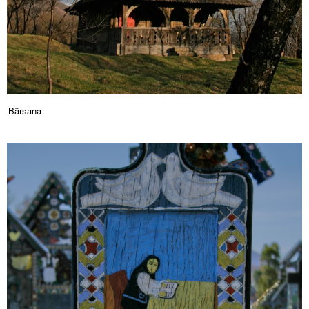
Bȃrsana