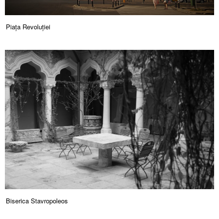
Piața Revoluției
Biserica Stavropoleos