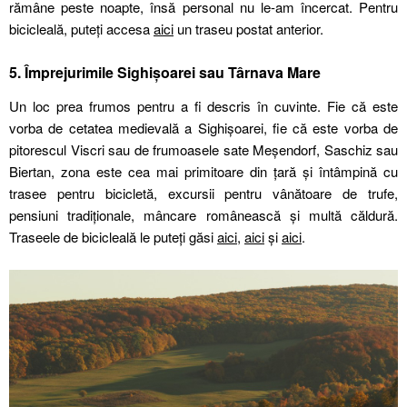
rămâne peste noapte, însă personal nu le-am încercat. Pentru
bicicleală, puteți accesa
aici
un traseu postat anterior.
5. Împrejurimile Sighișoarei sau Târnava Mare
Un loc prea frumos pentru a fi descris în cuvinte. Fie că este
vorba de cetatea medievală a Sighișoarei, fie că este vorba de
pitorescul Viscri sau de frumoasele sate Meșendorf, Saschiz sau
Biertan, zona este cea mai primitoare din țară și întâmpină cu
trasee pentru bicicletă, excursii pentru vânătoare de trufe,
pensiuni tradiționale, mâncare românească și multă căldură.
Traseele de bicicleală le puteți găsi
aici
,
aici
și
aici
.