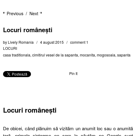
Previous
Next
Locuri românești
by
Lively Romania
4 august 2015
comment 1
LOCURI
casa traditionala
,
cimitirul vesel de la sapanta
,
mocanita
,
mogosoaia
,
sapanta
Pin It
Locuri românești
De obicei, când plănuim să vizităm un anumit loc sau o anumită
țară, primele sintagme pe care le căutăm pe Google sunt