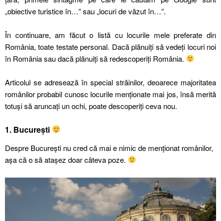
„obiective turistice în…” sau „locuri de văzut în…”.
În continuare, am făcut o listă cu locurile mele preferate din
România, toate testate personal. Dacă plănuiți să vedeți locuri noi
în România sau dacă plănuiți să redescoperiți România.
Articolul se adresează în special străinilor, deoarece majoritatea
românilor probabil cunosc locurile menționate mai jos, însă merită
totuși să aruncați un ochi, poate descoperiți ceva nou.
1. București
Despre București nu cred că mai e nimic de menționat românilor,
așa că o să atașez doar câteva poze.