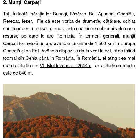
2. Munții Carpați
Toți. În toată măreția lor. Bucegi, Făgăraș, Bai, Apuseni, Ceahlău,
Retezat, Iezer. Fie că este vorba de drumeție, cățărare, schiat
sau doar pentru peisaj, ei reprezintă una dintre cele mai valoroase
resurse pe care le are România. În termeni generali, munții
Carpați formează un arc având o lungime de 1,500 km în Europa
Centrală și de Est. Având o dispoziție de la vest la est, ei se întind
tocmai din Cehia până în România. În România, ei ating cea mai
mare altitudine în
Vf. Moldoveanu – 2544m
, iar altitudinea medie
este de 840 m.