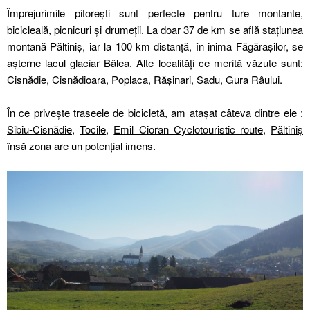
Împrejurimile pitorești sunt perfecte pentru ture montante,
bicicleală, picnicuri și drumeții. La doar 37 de km se află stațiunea
montană Păltiniș, iar la 100 km distanță, în inima Făgărașilor, se
așterne lacul glaciar Bâlea. Alte localități ce merită văzute sunt:
Cisnădie, Cisnădioara, Poplaca, Rășinari, Sadu, Gura Râului.
În ce privește traseele de bicicletă, am atașat câteva dintre ele :
Sibiu-Cisnădie
,
Tocile
,
Emil Cioran Cyclotouristic route
,
Păltiniș
însă zona are un potențial imens.