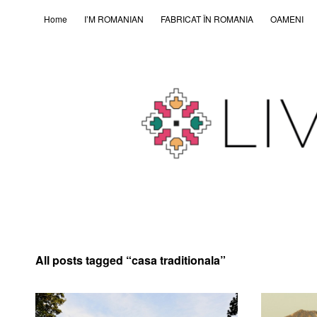
Home
I’M ROMANIAN
FABRICAT ÎN ROMȂNIA
OAMENI
All posts tagged “
casa traditionala
”