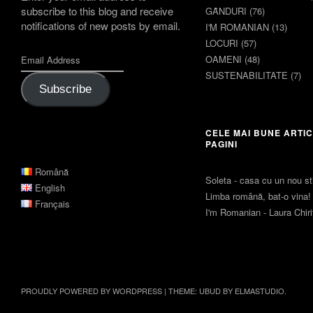
subscribe to this blog and receive
GȂNDURI
(76)
notifications of new posts by email.
I'M ROMANIAN
(13)
LOCURI
(57)
OAMENI
(48)
SUSTENABILITATE
(7)
Subscribe
CELE MAI BUNE ARTIC
PAGINI
Română
Soleta - casa cu un nou sti
English
Limba română, bat-o vina!
Français
I'm Romanian - Laura Chir
PROUDLY POWERED BY WORDPRESS
|
THEME: UBUD BY
ELMASTUDIO
.