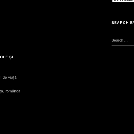
SEARCH B
OLE ȘI
l de viaţă
iță, româncă