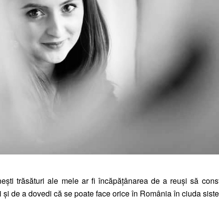
ști trăsături ale mele ar fi încăpățânarea de a reuşi să cons
i şi de a dovedi că se poate face orice în România în ciuda sist