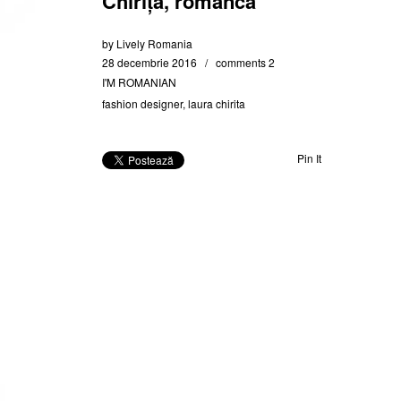
Chiriță, româncă
by
Lively Romania
28 decembrie 2016
comments 2
I'M ROMANIAN
fashion designer
,
laura chirita
Pin It