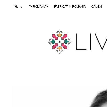
Home
I’M ROMANIAN
FABRICAT ÎN ROMȂNIA
OAMENI