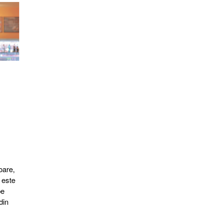
oare,
 este
pe
din