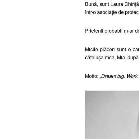
Bună, sunt Laura Chiriţă
într-o asociaţie de protec
Prietenii probabil m-ar d
Micile plăceri sunt o c
căţeluşa mea, Mia, după va
Motto:
„Dream big. Work 