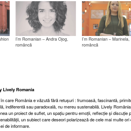
shion
I’m Romanian – Andra Ojog,
I’m Romanian – Marinela,
româncă
româncă
by
Lively Romania
 în care România e văzută fără retuşuri : frumoasǎ, fascinantǎ, primit
alǎ, indiferentǎ sau paradoxalǎ, nu mereu sustenabilǎ. Lively România
a un proiect de suflet, un spațiu pentru emoții, reflecție şi discuție 
nabilității, un subiect care deseori polarizează de cele mai multe ori 
ei de informare.