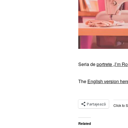
Seria de
portrete „I’m R
The
English version her
Partajează
Click to 
Related