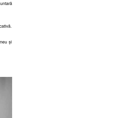
luntară
cativă.
 meu şi