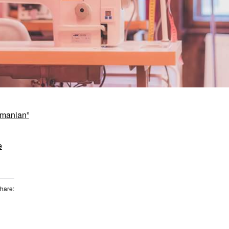
omanian”
e
Share: