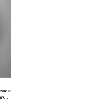
truiesc
emului.