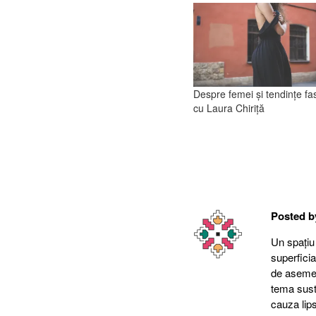
Despre femei şi tendințe fa
cu Laura Chiriță
Posted 
Un spațiu
superfici
de asemene
tema suste
cauza lips