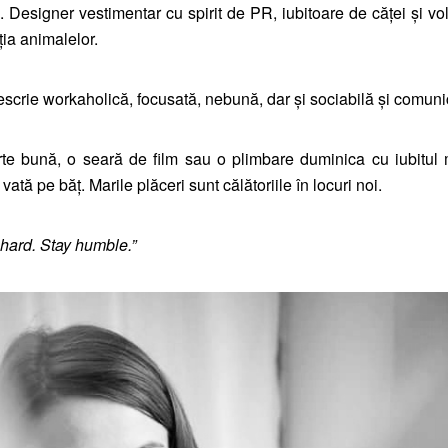
. Designer vestimentar cu spirit de PR, iubitoare de căţei şi vo
ția animalelor.
escrie workaholică, focusată, nebună, dar şi sociabilă şi comuni
arte bună, o seară de film sau o plimbare duminica cu iubitul
tă pe băţ. Marile plăceri sunt călătoriile în locuri noi.
hard. Stay humble.”