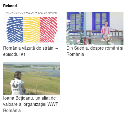
Related
România văzută de străini –
Din Suedia, despre români şi
episodul #1
România
Ioana Bețieanu, un aliat de
valoare al organizației WWF
România