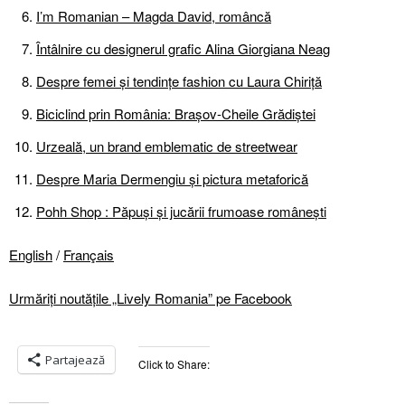
I’m Romanian – Magda David, româncă
Întâlnire cu designerul grafic Alina Giorgiana Neag
Despre femei şi tendințe fashion cu Laura Chiriță
Biciclind prin România: Brașov-Cheile Grădiștei
Urzeală, un brand emblematic de streetwear
Despre Maria Dermengiu şi pictura metaforică
Pohh Shop : Păpuşi şi jucării frumoase româneşti
English
/
Français
Urmăriți noutățile „Lively Romania” pe Facebook
Partajează
Click to Share: