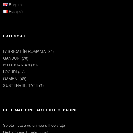
English
Français
CATEGORII
FABRICAT ÎN ROMȂNIA
(34)
GȂNDURI
(76)
I'M ROMANIAN
(13)
LOCURI
(57)
OAMENI
(48)
SUSTENABILITATE
(7)
CELE MAI BUNE ARTICOLE ȘI PAGINI
Soleta - casa cu un nou stil de viaţă
Limba română, bat-o vina!