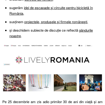
sugerăm
idei de escapade și circuite pentru bicicletă în
România
,
susținem
proiectele, produsele și firmele românești
,
și deschidem subiecte de discuție ce reflectă
gândurile
noastre
.
Pe 25 decembrie am zis adio primilor 30 de ani din viață și am