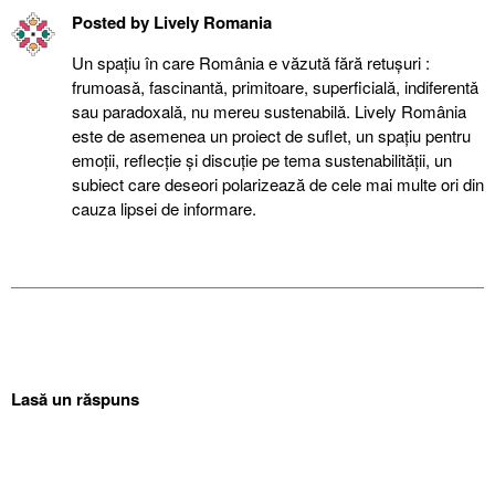
Posted by
Lively Romania
Un spațiu în care România e văzută fără retuşuri :
frumoasǎ, fascinantǎ, primitoare, superficialǎ, indiferentǎ
sau paradoxalǎ, nu mereu sustenabilǎ. Lively România
este de asemenea un proiect de suflet, un spațiu pentru
emoții, reflecție şi discuție pe tema sustenabilității, un
subiect care deseori polarizează de cele mai multe ori din
cauza lipsei de informare.
Lasă un răspuns