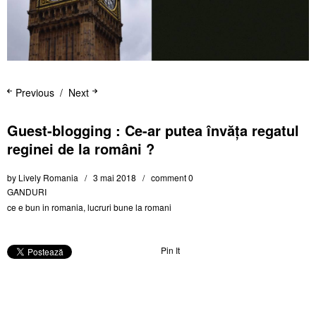
Previous
Next
Guest-blogging : Ce-ar putea învăța regatul
reginei de la români ?
by
Lively Romania
3 mai 2018
comment 0
GȂNDURI
ce e bun in romania
,
lucruri bune la romani
Pin It