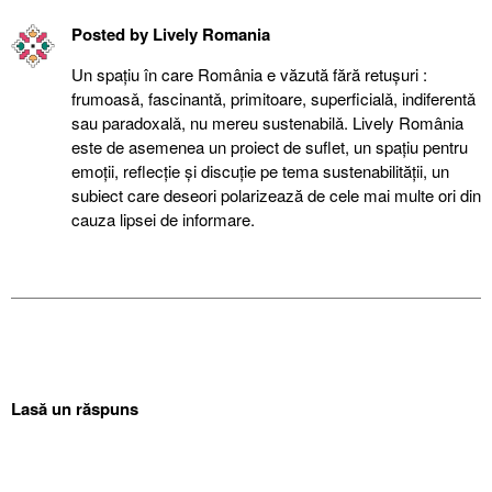
Posted by
Lively Romania
Un spațiu în care România e văzută fără retuşuri :
frumoasǎ, fascinantǎ, primitoare, superficialǎ, indiferentǎ
sau paradoxalǎ, nu mereu sustenabilǎ. Lively România
este de asemenea un proiect de suflet, un spațiu pentru
emoții, reflecție şi discuție pe tema sustenabilității, un
subiect care deseori polarizează de cele mai multe ori din
cauza lipsei de informare.
Lasă un răspuns