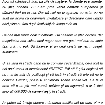
Apoi să dăruiască flori. La zile de naștere, la diferite evenimente,
nu știu, oricând. Eu n-am prea văzut oameni cumpărând și
dăruind flori ca la noi. Dar să nici nu exagereze cu asta; eu nu
sunt de acord cu doamnele învățătoare și directoare care umplu
căzi pline cu flori după festivități de început de an.
Să bea mai multe ceaiuri naturale. Că ceaiurile le plac oricum, dar
majoritatea bea tipicul ceai negru care are gust mai bun cu lapte
(zic unii, nu eu). Să încerce ei un ceai cinstit de tei, mușețel,
sunătoare.
Și să iasă în stradă când nu le convine ceva! Mamă, ce-a fost la
noi anul trecut la evenimentul #REZIST. Păi să fi știut englezii să
nu mai fie atât de politicoși și să iasă în stradă să urle că nu le
convine Brexitul, poate-și schimbau soarta acelui vot. Că la ei
cred că e un pic mai curată politica și cu siguranță n-ar fi fost
ignorați 600.000 de oameni ieșiți în stradă.
Ar putea să învețe despre mâncarea tradițională pe care ei n-o