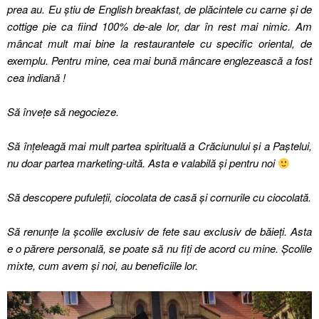
prea au. Eu știu de English breakfast, de plăcintele cu carne și de
cottige pie ca fiind 100% de-ale lor, dar în rest mai nimic. Am
mâncat mult mai bine la restaurantele cu specific oriental, de
exemplu. Pentru mine, cea mai bună mâncare englezească a fost
cea indiană !
Să învețe să negocieze.
Să înțeleagă mai mult partea spirituală a Crăciunului și a Paștelui,
nu doar partea marketing-uită. Asta e valabilă și pentru noi
Să descopere pufuleții, ciocolata de casă și cornurile cu ciocolată.
Să renunțe la școlile exclusiv de fete sau exclusiv de băieți. Asta
e o părere personală, se poate să nu fiți de acord cu mine. Școlile
mixte, cum avem și noi, au beneficiile lor.