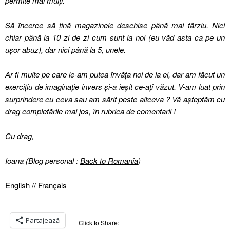
permite mai mulți.
Să încerce să țină magazinele deschise până mai târziu. Nici
chiar până la 10 zi de zi cum sunt la noi (eu văd asta ca pe un
ușor abuz), dar nici până la 5, unele.
Ar fi multe pe care le-am putea învăța noi de la ei, dar am făcut un
exercițiu de imaginație invers și-a ieșit ce-ați văzut.
V-am luat prin
surprindere cu ceva sau am sărit peste altceva ?
Vă așteptăm cu
drag completările mai jos, în rubrica de comentarii !
Cu drag,
Ioana (Blog personal :
Back to Romania
)
English
//
Français
Partajează
Click to Share: