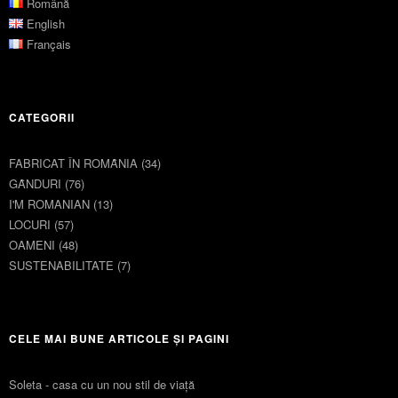
Română
English
Français
CATEGORII
FABRICAT ÎN ROMȂNIA
(34)
GȂNDURI
(76)
I'M ROMANIAN
(13)
LOCURI
(57)
OAMENI
(48)
SUSTENABILITATE
(7)
CELE MAI BUNE ARTICOLE ȘI PAGINI
Soleta - casa cu un nou stil de viaţă