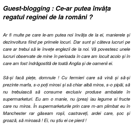
Guest-blogging : Ce-ar putea învăța
regatul reginei de la români ?
Ar fi multe pe care le-am putea noi învăța de la ei, manierele și
dezinvoltura fiind pe primele locuri. Dar sunt și câteva lucruri pe
care ar trebui să le învețe englezii de la noi. Vă povestesc unele
lucruri observate de mine în perioada în care am locuit acolo și în
care am fost îndrăgostită de toată Anglia și de oamenii ei.
Să-și facă piețe, domnule ! Cu fermieri care să vină și să-și
prezinte marfa, s-o poți mirosi și să chiar aibă miros, s-o pipăi, să
nu trebuiască să consume exclusiv produse ambalate în
supermarketuri. Eu am o manie, nu (prea) iau legume si fructe
care nu miros. În supermarketurile prin care m-am plimbat eu în
Manchester rar găseam roșii, castraveți, ardei care, șoc și
groază, să miroasă ! Ei, nu știu ei ce pierd !