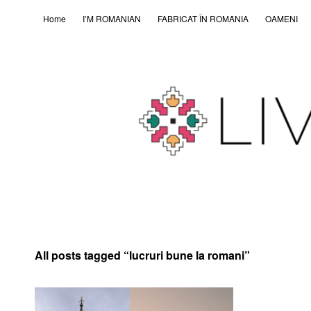
Home
I’M ROMANIAN
FABRICAT ÎN ROMȂNIA
OAMENI
All posts tagged “
lucruri bune la romani
”