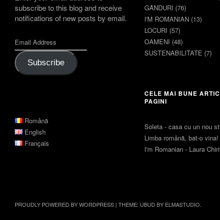
subscribe to this blog and receive
GȂNDURI
(76)
notifications of new posts by email.
I'M ROMANIAN
(13)
LOCURI
(57)
OAMENI
(48)
SUSTENABILITATE
(7)
Subscribe
CELE MAI BUNE ARTIC
PAGINI
Română
Soleta - casa cu un nou sti
English
Limba română, bat-o vina!
Français
I'm Romanian - Laura Chir
PROUDLY POWERED BY WORDPRESS
|
THEME: UBUD BY
ELMASTUDIO
.