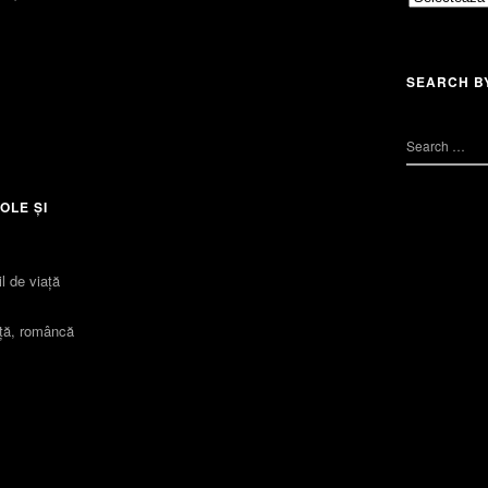
SEARCH B
OLE ȘI
l de viaţă
iță, româncă