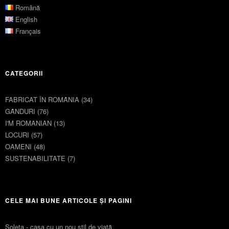
Română
English
Français
CATEGORII
FABRICAT ÎN ROMȂNIA
(34)
GȂNDURI
(76)
I'M ROMANIAN
(13)
LOCURI
(57)
OAMENI
(48)
SUSTENABILITATE
(7)
CELE MAI BUNE ARTICOLE ȘI PAGINI
Soleta - casa cu un nou stil de viaţă