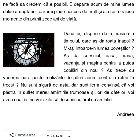
ne facă să credem că e posibil. E departe acum de mine lumea
dulce a copilăriei, dar îmi place nespus de mult şi azi să retrăiesc
momente din primii zece ani de viață.
Dacă aş dispune de o maşină a
timpului, oare aş da roata înapoi ?
M-aş întoarce-n lumea poveştilor ?
Aş da serviciul, casa, masa,
vacanța şi maşina pentru a putea
copilări din nou ? Aş trece cu
vederea oare peste realizările de până acum pentru a retrăi în
trecut ? Nu sunt sigură de asta, dar sunt ferm convinsă că voi
păstra în suflet mereu amintirile frumoase şi, ori de câte ori voi
avea ocazia, nu voi ezita să deschid cufărul cu amintiri.
Andreea
Partajează
Click to Share: