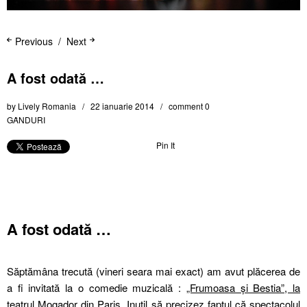
Previous
Next
A fost odată …
by
Lively Romania
22 ianuarie 2014
comment 0
GȂNDURI
Pin It
A fost odată …
Săptămâna trecută (vineri seara mai exact) am avut plăcerea de
a fi invitată la o comedie muzicală :
„Frumoasa şi Bestia”, la
teatrul Mogador
din Paris. Inutil să precizez faptul că spectacolul