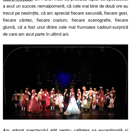
a avut un succes nemaipomenit, că cele mai bine de două ore au
trecut pe nesimțite, că am apreciat fiecare secundă, fiecare gest,
fiecare cântec, fiecare costum, fiecare scenografie, fiecare
glumă, că a fost unul dintre cele mai frumoase cadouri-surpriză
de care am avut parte în ultimii ani.
Am adorat spectacolul atât pentru calitatea sa excepțională şi