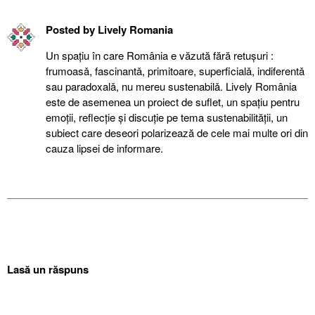
Posted by
Lively Romania
Un spațiu în care România e văzută fără retuşuri :
frumoasǎ, fascinantǎ, primitoare, superficialǎ, indiferentǎ
sau paradoxalǎ, nu mereu sustenabilǎ. Lively România
este de asemenea un proiect de suflet, un spațiu pentru
emoții, reflecție şi discuție pe tema sustenabilității, un
subiect care deseori polarizează de cele mai multe ori din
cauza lipsei de informare.
Lasă un răspuns