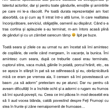
talentul actorilor, dar şi pentru toate gândurile, emoțiile şi amintirile
pe care mi le-a răscolit. Pe toată durata reprezentației am fost
absorbită, ca şi cum aş fi intrat într-o altă lume, în care realitatea
înconjurătoare, serviciul, obligațiile, oamenii au dispărut. Când s-a
tras cortina şi aplauzele s-au terminat, m-am întors acasă plină
de gânduri şi cu un zâmbet oarecum tâmp
lipit pe buze.
Toată seara şi zilele ce au urmat nu am încetat să îmi amintesc
de copilărie, de verile când mergeam, în vacanțe, la bunica. Îmi
amintesc cum seara, după ce treburile casei erau terminate,
cuptorul stins, vaca mulsă, găinile în poiată, porcul hrănit, etc., ea
se aşeza în sfârşit în pat să se odihnească şi eu, obrăznicătură
mică ce eram pe vremea aia, îi ceream să îmi povestească un
basm „ca să adorm” pretextam eu pe atunci. Dar nu pentru că
aveam dificultăți în a închide ochii şi a adormi o rugam eu frumos
să îmi spună poveşti, nu. Ceea ce imi plăcea în mod deosebit era
să îi aud vocea blânda, caldă povestind despre Feți Frumoşi cu
stea în frunte şi zâne nemaipomenit de frumoase…