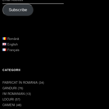
Subscribe
Română
English
Français
CATEGORII
FABRICAT ÎN ROMȂNIA
(34)
GȂNDURI
(76)
I'M ROMANIAN
(13)
LOCURI
(57)
OAMENI
(48)