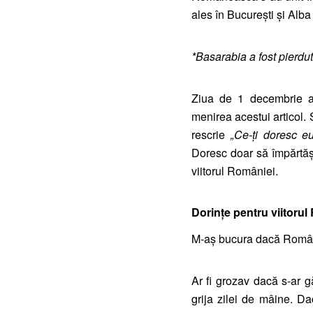
ales în București și Alba 
*Basarabia a fost pierd
Ziua de 1 decembrie ar
menirea acestui articol. 
rescrie
„Ce-ți doresc eu
Doresc doar să împărtășe
viitorul României.
Dorințe pentru viitorul
M-aș bucura dacă România
Ar fi grozav dacă s-ar 
grija zilei de mâine. D