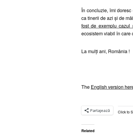
În concluzie, îmi doresc
ca tinerii de azi și de mâ
fost de exemplu cazul
ecosistem viabil în care cet
La mulți ani, România !
The
English version her
Partajează
Click to 
Related