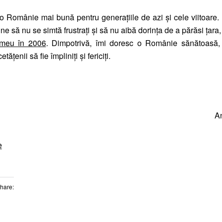
 o Românie mai bună pentru generațiile de azi și cele viitoare.
ine să nu se simtă frustrați și să nu aibă dorința de a părăsi țara
 meu în 2006
. Dimpotrivă, îmi doresc o Românie sănătoasă,
ățenii să fie împliniți și fericiți.
A
e
Share: