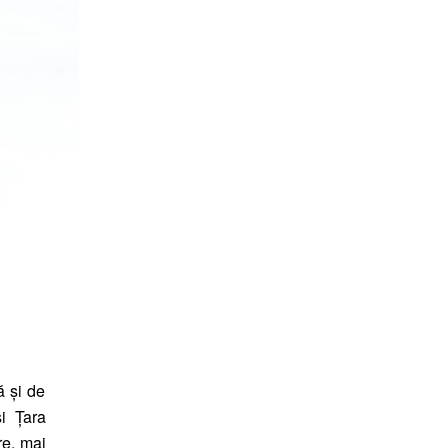
ă și de
i Țara
re, mai