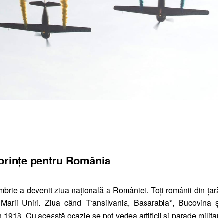
orințe pentru România
rie a devenit ziua națională a României. Toți românii din țar
 Marii Uniri. Ziua când Transilvania, Basarabia*, Bucovina ș
1918. Cu această ocazie se pot vedea artificii și parade milita