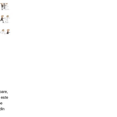
oare,
 este
pe
din