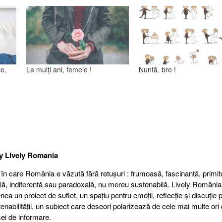
e,
La mulți ani, femeie !
Nuntă, bre !
by
Lively Romania
 în care România e văzută fără retuşuri : frumoasǎ, fascinantǎ, primit
alǎ, indiferentǎ sau paradoxalǎ, nu mereu sustenabilǎ. Lively România
a un proiect de suflet, un spațiu pentru emoții, reflecție şi discuție 
nabilității, un subiect care deseori polarizează de cele mai multe ori 
ei de informare.