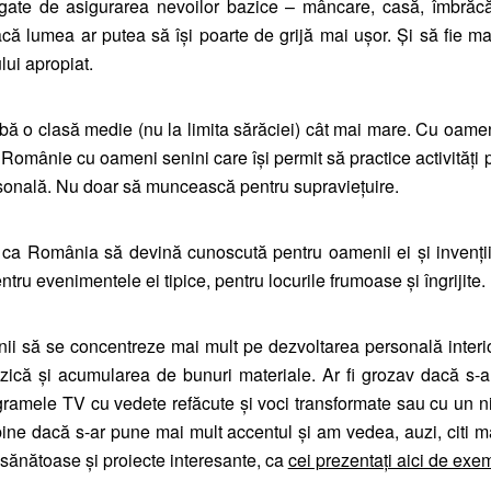
egate de asigurarea nevoilor bazice – mâncare, casă, îmbrăc
acă lumea ar putea să își poarte de grijă mai ușor. Și să fie ma
ului apropiat.
bă o clasă medie (nu la limita sărăciei) cât mai mare. Cu oame
Românie cu oameni senini care își permit să practice activități 
ersonală. Nu doar să muncească pentru supraviețuire.
 ca România să devină cunoscută pentru oamenii ei și invenți
ntru evenimentele ei tipice, pentru locurile frumoase și îngrijite.
ii să se concentreze mai mult pe dezvoltarea personală interi
izică și acumularea de bunuri materiale. Ar fi grozav dacă s-
gramele TV cu vedete refăcute și voci transformate sau cu un n
 bine dacă s-ar pune mai mult accentul și am vedea, auzi, citi m
sănătoase și proiecte interesante, ca
cei prezentați aici de exe