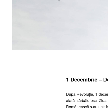
1 Decembrie – D
După Revoluție, 1 decemb
afară sărbătoresc Ziua
Românească s-au unit în 