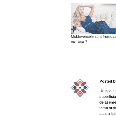
Moldovencele sunt frumoas
nu-i așa ?
Posted 
Un spațiu
superfici
de asemene
tema suste
cauza lips