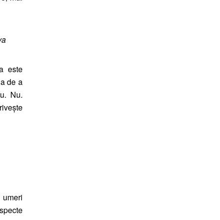
va
a este
la de a
u. Nu.
rivește
e umeri
aspecte