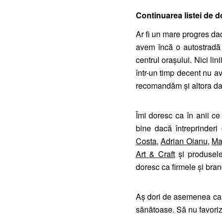
Continuarea listei de d
Ar fi un mare progres dac
avem încă o autostradă 
centrul orașului. Nici li
într-un timp decent nu a
recomandăm și altora da
Îmi doresc ca în anii ce
bine dacă întreprinder
Costa
,
Adrian Oianu
,
Ma
Art & Craft
și produsele
doresc ca firmele și bran
Aș dori de asemenea ca 
sănătoase. Să nu favorize