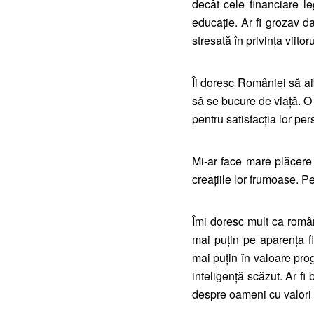
decât cele financiare l
educație. Ar fi grozav d
stresată în privința viitor
Îi doresc României să ai
să se bucure de viață. O 
pentru satisfacția lor p
Mi-ar face mare plăcere
creațiile lor frumoase. Pe
Îmi doresc mult ca român
mai puțin pe aparența f
mai puțin în valoare pro
inteligență scăzut. Ar fi
despre oameni cu valori 