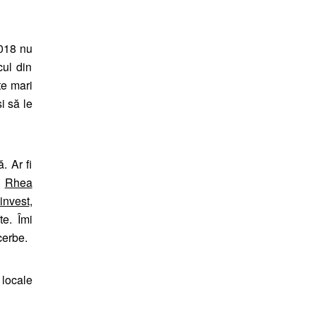
2018 nu
cul din
țe mari
i să le
. Ar fi
,
Rhea
invest
,
te. Îmi
cerbe.
 locale