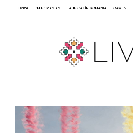
Home
I’M ROMANIAN
FABRICAT ÎN ROMȂNIA
OAMENI