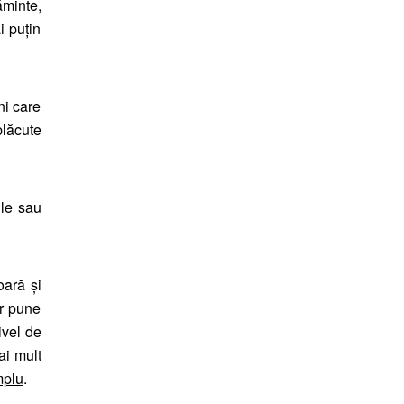
ăminte,
i puțin
ni care
plăcute
ile sau
oară și
ar pune
ivel de
ai mult
mplu
.