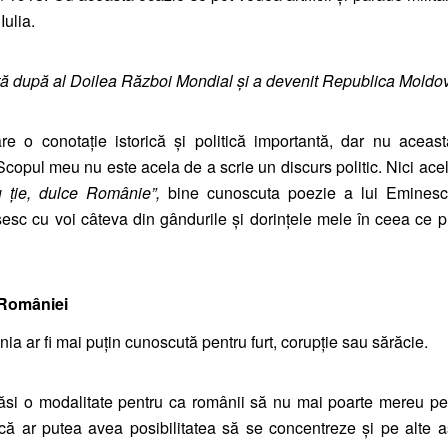
Iulia.
ută după al Doilea Război Mondial și a devenit Republica Moldo
e o conotație istorică și politică importantă, dar nu aceast
Scopul meu nu este acela de a scrie un discurs politic. Nici ace
 ție, dulce Românie”,
bine cunoscuta poezie a lui Eminesc
sc cu voi câteva din gândurile și dorințele mele în ceea ce p
 României
 ar fi mai puțin cunoscută pentru furt, corupție sau sărăcie.
găsi o modalitate pentru ca românii să nu mai poarte mereu p
acă ar putea avea posibilitatea să se concentreze și pe alte 