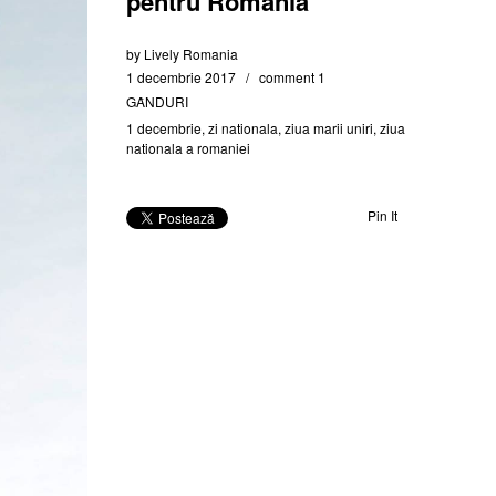
pentru România
by
Lively Romania
1 decembrie 2017
comment 1
GȂNDURI
1 decembrie
,
zi nationala
,
ziua marii uniri
,
ziua
nationala a romaniei
Pin It