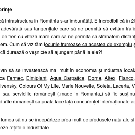
orințe
ă infrastructura în România s-ar îmbunătăți. E incredibil că în 
adevărată sau tangențiale care să ne permită să evităm trafi
nii de tren cu viteză mare care să ne permită să străbatem distan
vem. Cum să vizităm l
ocurile frumoase ca acestea de exemplu
ș
că durează o veșnicie să ajungem până la ele?!
 vin să se investească mai mult în economia și industria locală
i ca
Farmec
,
Elmiplant
,
Aqua Carpatica
,
Dorna
,
Altex
,
Flanco
lvensky
,
Colours Of My Life
,
Marie Nouvelle
,
Soleta
,
Lacerta
,
V
 sau servicille românești („
made in Romania
„) să fie susținu
durile românești să poată face față concurenței internaționale a
lumea să nu se îndepărteze prea mult de produsele naturale și
ze rețetele industriale.