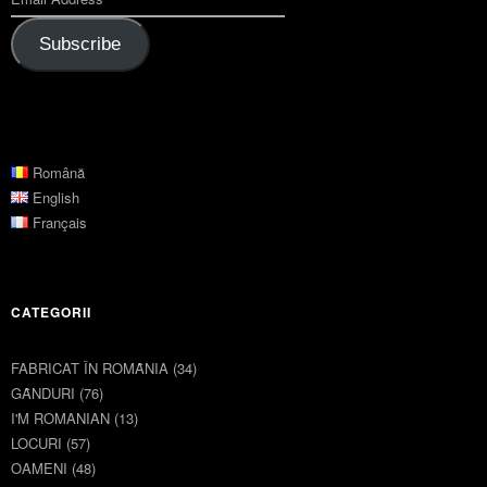
Subscribe
Română
English
Français
CATEGORII
FABRICAT ÎN ROMȂNIA
(34)
GȂNDURI
(76)
I'M ROMANIAN
(13)
LOCURI
(57)
OAMENI
(48)