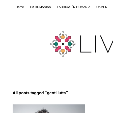
Home
I’M ROMANIAN
FABRICAT ÎN ROMȂNIA
OAMENI
All posts tagged “
genti iutta
”