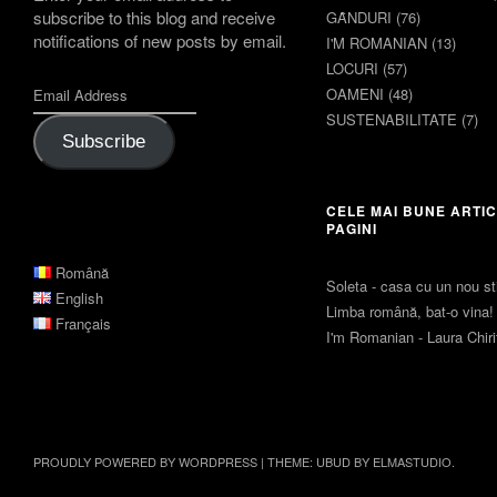
subscribe to this blog and receive
GȂNDURI
(76)
notifications of new posts by email.
I'M ROMANIAN
(13)
LOCURI
(57)
OAMENI
(48)
SUSTENABILITATE
(7)
Subscribe
CELE MAI BUNE ARTIC
PAGINI
Română
Soleta - casa cu un nou sti
English
Limba română, bat-o vina!
Français
I'm Romanian - Laura Chir
PROUDLY POWERED BY WORDPRESS
|
THEME: UBUD BY
ELMASTUDIO
.