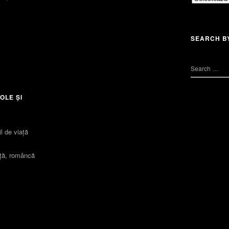
SEARCH B
OLE ȘI
l de viaţă
iță, româncă