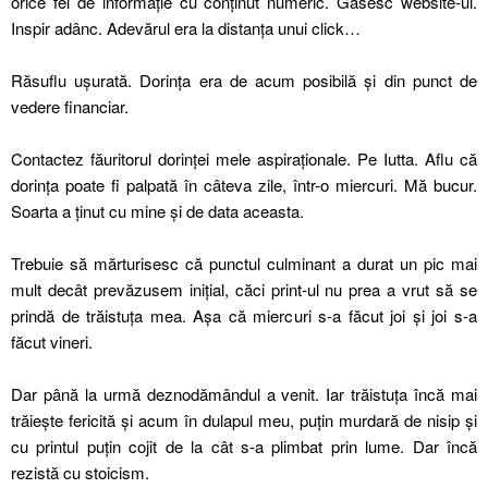
orice fel de informație cu conținut numeric. Găsesc website-ul.
Inspir adânc. Adevărul era la distanța unui click…
Răsuflu ușurată. Dorința era de acum posibilă și din punct de
vedere financiar.
Contactez făuritorul dorinței mele aspiraționale. Pe Iutta. Aflu că
dorința poate fi palpată în câteva zile, într-o miercuri. Mă bucur.
Soarta a ținut cu mine și de data aceasta.
Trebuie să mărturisesc că punctul culminant a durat un pic mai
mult decât prevăzusem inițial, căci print-ul nu prea a vrut să se
prindă de trăistuța mea. Așa că miercuri s-a făcut joi și joi s-a
făcut vineri.
Dar până la urmă deznodămândul a venit. Iar trăistuța încă mai
trăiește fericită și acum în dulapul meu, puțin murdară de nisip și
cu printul puțin cojit de la cât s-a plimbat prin lume. Dar încă
rezistă cu stoicism.