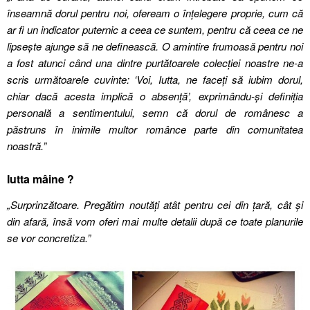
înseamnă dorul pentru noi, ofeream o înțelegere proprie, cum că
ar fi un indicator puternic a ceea ce suntem, pentru că ceea ce ne
lipsește ajunge să ne definească. O amintire frumoasă pentru noi
a fost atunci când una dintre purtătoarele colecției noastre ne-a
scris următoarele cuvinte: ‘Voi, Iutta, ne faceți să iubim dorul,
chiar dacă acesta implică o absență’, exprimându-și definiția
personală a sentimentului, semn că dorul de românesc a
păstruns în inimile multor românce parte din comunitatea
noastră.”
Iutta mâine ?
„Surprinzătoare. Pregătim noutăți atât pentru cei din țară, cât și
din afară, însă vom oferi mai multe detalii după ce toate planurile
se vor concretiza.”