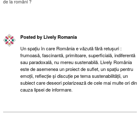
de la români ?
Posted by
Lively Romania
Un spațiu în care România e văzută fără retuşuri :
frumoasǎ, fascinantǎ, primitoare, superficialǎ, indiferentǎ
sau paradoxalǎ, nu mereu sustenabilǎ. Lively România
este de asemenea un proiect de suflet, un spațiu pentru
emoții, reflecție şi discuție pe tema sustenabilității, un
subiect care deseori polarizează de cele mai multe ori din
cauza lipsei de informare.