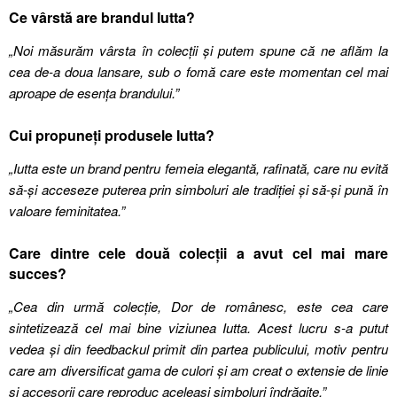
Ce vârstă are brandul Iutta?
„Noi măsurăm vârsta în colecții și putem spune că ne aflăm la
cea de-a doua lansare, sub o fomă care este momentan cel mai
aproape de esența brandului.”
Cui propuneți produsele Iutta?
„Iutta este un brand pentru femeia elegantă, rafinată, care nu evită
să-şi acceseze puterea prin simboluri ale tradiţiei și să-și pună în
valoare feminitatea.”
Care dintre cele două colecții a avut cel mai mare
succes?
„Cea din urmă colecție, Dor de românesc, este cea care
sintetizează cel mai bine viziunea Iutta. Acest lucru s-a putut
vedea și din feedbackul primit din partea publicului, motiv pentru
care am diversificat gama de culori și am creat o extensie de linie
și accesorii care reproduc aceleași simboluri îndrăgite.”