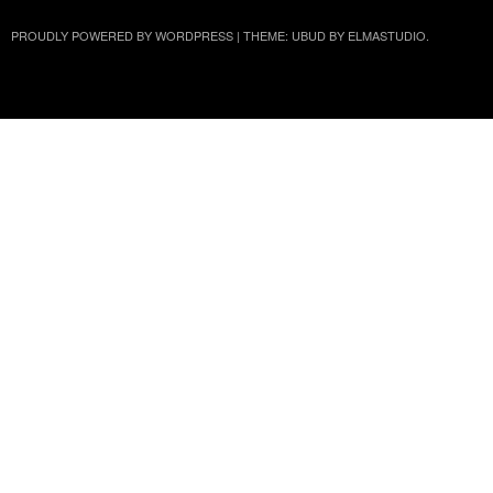
PROUDLY POWERED BY WORDPRESS
|
THEME: UBUD BY
ELMASTUDIO
.