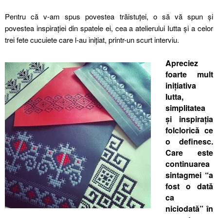
Pentru că v-am spus povestea trăistuței, o să vă spun și
povestea inspirației din spatele ei, cea a atelierului Iutta și a celor
trei fete cucuiete care l-au inițiat, printr-un scurt interviu.
Apreciez
foarte mult
inițiativa
Iutta,
simplitatea
și inspirația
folclorică ce
o definesc.
Care este
continuarea
sintagmei “a
fost o dată
ca
niciodată” în