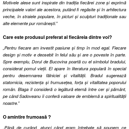
Motivele alese sunt inspirate din tradiția fiecărei zone și exprimă
principalele valori ale acestora, putând fi regăsite și în arhitectura
veche, în straiele populare, în picturi și sculpturi tradiționale sau
alte elemente pur românești.”
Care este produsul preferat al fiecăreia dintre voi?
„Pentru fiecare am investit pasiune și timp în mod egal. Fiecare
design și motiv e deosebit în felul său și are o poveste în parte.
Spre exemplu, Dorul de Bucovina poartă cu el simbolul bradului,
considerat pomul vieții. El apare în literatura populară în special
pentru desemnarea fălniciei și vitalității. Bradul sugerează
statornicia, rezistența și frumusețea, forța și vitalitatea poporului
român. Blaga îl consideră o legătură eternă între cer și pământ,
pe când Sadoveanu îi conferă valoare de emblemă a spiritualității
noastre.”
O amintire frumoasă ?
„Până de curând, atunci când eram întrebate să spunem ce