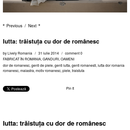
Previous
Next
Iutta: trăistuța cu dor de românesc
by
Lively Romania
31 iulie 2014
comment 0
FABRICAT ÎN ROMȂNIA
,
GȂNDURI
,
OAMENI
dor de romanesc
,
genti de piele
,
genti iutta
,
genti romanesti
,
iutta dor romania
romanesc
,
maiastra
,
motiv romanesc
,
piele
,
traistuta
Pin It
Iutta: trăistuța cu dor de românesc