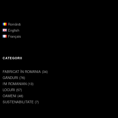
Română
English
Français
CATEGORII
FABRICAT ÎN ROMȂNIA
(34)
GȂNDURI
(76)
I'M ROMANIAN
(13)
LOCURI
(57)
OAMENI
(48)
SUSTENABILITATE
(7)