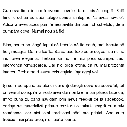
Cu ceva timp în urmă aveam nevoie de o traistă neagră. Fată
fiind, cred că se subînțelege sensul sintagmei “a avea nevoie”.
Adică a avea acea pornire nestăvilită din lăuntrul sufletului, de a
cumpăra ceva. Numai nou să fie!
Bine, acum pe lângă faptul că trebuia să fie nouă, mai trebuia să
fie și neagră. Dar nu foarte. Să se asorteze cu orice, dar să nu fie
nici prea elegantă. Trebuia să nu fie nici prea scumpă, căci
intervenea remușcarea. Dar nici prea ieftină, că nu mai prezenta
interes. Probleme d`astea existențiale, înțelegeți voi.
Și cum se spune că atunci când îți dorești ceva cu adevărat, tot
universul conspiră la realizarea dorinței tale, întâmplarea face că,
într-o bună zi, când navigam prin news feed-ul de la Facebook,
dorința se materializă printr-o poză cu o traistă neagră cu motiv
românesc, dar nici total tradițional căci era printat. Așa cum
trebuia, nici prea-prea, nici foarte-foarte.