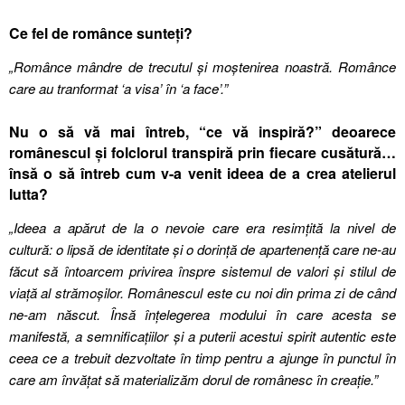
Ce fel de românce sunteți?
„Românce mândre de trecutul și moștenirea noastră. Românce
care au tranformat ‘a visa’ în ‘a face’.”
Nu o să vă mai întreb, “ce vă inspiră?” deoarece
românescul și folclorul transpiră prin fiecare cusătură…
însă o să întreb cum v-a venit ideea de a crea atelierul
Iutta?
„Ideea a apărut de la o nevoie care era resimțită la nivel de
cultură: o lipsă de identitate și o dorință de apartenență care ne-au
făcut să întoarcem privirea înspre sistemul de valori și stilul de
viață al strămoșilor. Românescul este cu noi din prima zi de când
ne-am născut. Însă înțelegerea modului în care acesta se
manifestă, a semnificațiilor și a puterii acestui spirit autentic este
ceea ce a trebuit dezvoltate în timp pentru a ajunge în punctul în
care am învățat să materializăm dorul de românesc în creație.”