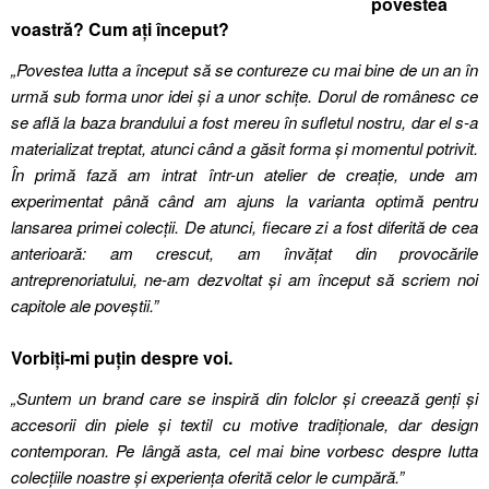
povestea
voastră? Cum ați început?
„Povestea Iutta a început să se contureze cu mai bine de un an în
urmă sub forma unor idei și a unor schițe. Dorul de românesc ce
se află la baza brandului a fost mereu în sufletul nostru, dar el s-a
materializat treptat, atunci când a găsit forma și momentul potrivit.
În primă fază am intrat într-un atelier de creație, unde am
experimentat până când am ajuns la varianta optimă pentru
lansarea primei colecții. De atunci, fiecare zi a fost diferită de cea
anterioară: am crescut, am învățat din provocările
antreprenoriatului, ne-am dezvoltat și am început să scriem noi
capitole ale poveștii.”
Vorbiți-mi puțin despre voi.
„Suntem un brand care se inspiră din folclor și creează genți și
accesorii din piele și textil cu motive tradiționale, dar design
contemporan. Pe lângă asta, cel mai bine vorbesc despre Iutta
colecțiile noastre și experiența oferită celor le cumpără.”