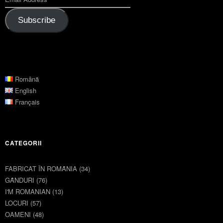
Subscribe
Română
English
Français
CATEGORII
FABRICAT ÎN ROMȂNIA
(34)
GȂNDURI
(76)
I'M ROMANIAN
(13)
LOCURI
(57)
OAMENI
(48)