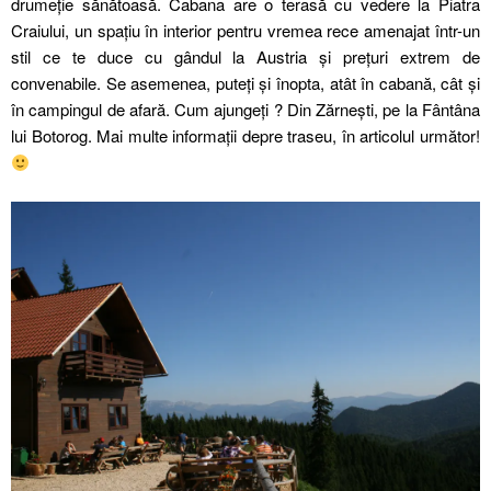
drumeție sănătoasă. Cabana are o terasă cu vedere la Piatra
Craiului, un spațiu în interior pentru vremea rece amenajat într-un
stil ce te duce cu gândul la Austria și prețuri extrem de
convenabile. Se asemenea, puteți și înopta, atât în cabană, cât și
în campingul de afară. Cum ajungeți ? Din Zărnești, pe la Fântâna
lui Botorog. Mai multe informații depre traseu, în articolul următor!