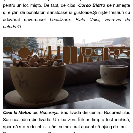
pentru un loc mișto. De fapt, delicios.
Corso Bistro
se numește
și e plin de bunătățuri sănătoase și gustoase.Și niște freshuri cu
adevărat savuroase!
Localizare: Piața Unirii, vis-a-vis de
catedrală.
Ceai la Metoc
din București.
Sau livada din centrul Bucureștiului.
Sau ceainăria din livadă. Un loc zen. Într-un timp a fost închisă,
sper că s-a redeschis.. căci nu am mai apucat să ajung de mult..