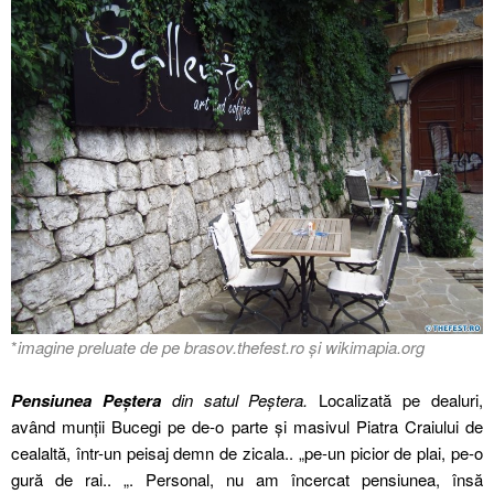
*
imagine preluate de pe brasov.thefest.ro și wikimapia.org
Pensiunea Peștera
din satul Peștera.
Localizată pe dealuri,
având munții Bucegi pe de-o parte și masivul Piatra Craiului de
cealaltă, într-un peisaj demn de zicala.. „pe-un picior de plai, pe-o
gură de rai.. „. Personal, nu am încercat pensiunea, însă