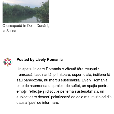
O escapadă în Delta Dunării,
la Sulina
Posted by
Lively Romania
Un spațiu în care România e văzută fără retuşuri :
frumoasǎ, fascinantǎ, primitoare, superficialǎ, indiferentǎ
sau paradoxalǎ, nu mereu sustenabilǎ. Lively România
este de asemenea un proiect de suflet, un spațiu pentru
emoții, reflecție şi discuție pe tema sustenabilității, un
subiect care deseori polarizează de cele mai multe ori din
cauza lipsei de informare.