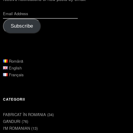
Subscribe
Română
English
Français
CATEGORII
FABRICAT ÎN ROMȂNIA
(34)
GȂNDURI
(76)
I'M ROMANIAN
(13)