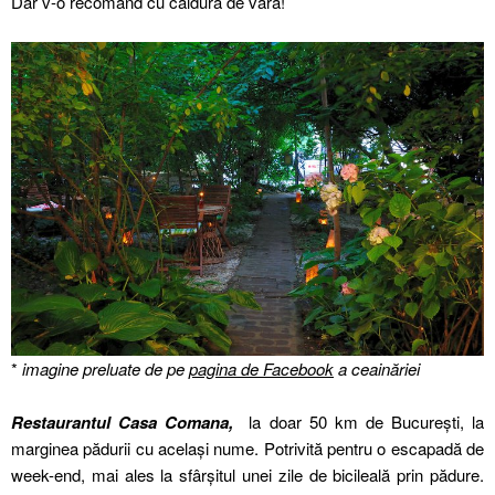
Dar v-o recomand cu căldura de vară!
*
imagine preluate de pe
pagina de Facebook
a ceainăriei
Restaurantul Casa Comana,
la doar 50 km de București, la
marginea pădurii cu același nume. Potrivită pentru o escapadă de
week-end, mai ales la sfârșitul unei zile de bicileală prin pădure.