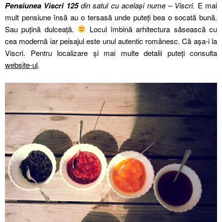
Pensiunea Viscri 125
din satul cu același nume – Viscri.
E mai
mult pensiune însă au o tersasă unde puteți bea o socată bună.
Sau puțină dulceață.
Locul îmbină arhitectura săsească cu
cea modernă iar peisajul este unul autentic românesc. Că așa-i la
Viscri. Pentru localizare și mai multe detalii puteți consulta
website-ul
.