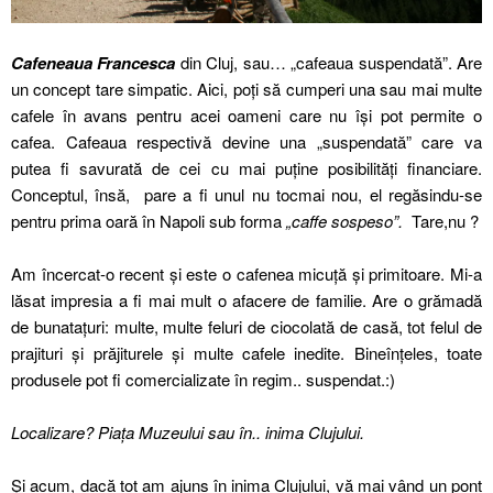
Cafeneaua Francesca
din Cluj, sau… „cafeaua suspendată”. Are
un concept tare simpatic. Aici, poți să cumperi una sau mai multe
cafele în avans pentru acei oameni care nu își pot permite o
cafea. Cafeaua respectivă devine una „suspendată” care va
putea fi savurată de cei cu mai puține posibilități financiare.
Conceptul, însă, pare a fi unul nu tocmai nou, el regăsindu-se
pentru prima oară în Napoli sub forma
„caffe sospeso”.
Tare,nu ?
Am încercat-o recent și este o cafenea micuță și primitoare. Mi-a
lăsat impresia a fi mai mult o afacere de familie. Are o grămadă
de bunatațuri: multe, multe feluri de ciocolată de casă, tot felul de
prajituri și prăjiturele și multe cafele inedite. Bineînțeles, toate
produsele pot fi comercializate în regim.. suspendat.:)
Localizare? Piața Muzeului sau în.. inima Clujului.
Și acum, dacă tot am ajuns în inima Clujului, vă mai vând un pont