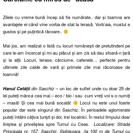
Zilele cu vreme bună încep să fie numărate.. dar și toamna are
avantajele ei când vine vorba de stat la terasă. Vorb’aia, mustul e
gustos și pe puțintică răcoare..
Mai jos, am realizat o listă cu locuri românești de pretutindeni pe
care le-am încercat și mi-au plăcut și am zis să dau sfoară-n țară
și la alții. Locuri, terase, cârciume, cafenele… perfecte pentru
ultimele zile calde de vară și primele zile mai răcoroase de
toamnă!
Hanul Cetății
din Saschiz –
un loc de suflet unde cu doar 25 de
lei puteți mânca cea mai – eco / bio / sau cum vreți voi s-o numiți
– masă! Și cea mai bună socată!
Locul nu este unul foarte
popular dar este singurul din Saschiz. În perioadele aglomerate
puteți întâlni câțiva turiști și doi, trei localnici. În restul timpului doar
liniștea și priveliștea spre Turnul cu Ceas.
Localizare:
Strada
Principala nr. 157, Saschiz, Sighișoara. (la 100 m de Turnul cu