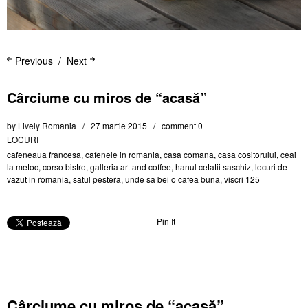
Previous
Next
Cârciume cu miros de “acasă”
by
Lively Romania
27 martie 2015
comment 0
LOCURI
cafeneaua francesa
,
cafenele in romania
,
casa comana
,
casa cositorului
,
ceai
la metoc
,
corso bistro
,
galleria art and coffee
,
hanul cetatii saschiz
,
locuri de
vazut in romania
,
satul pestera
,
unde sa bei o cafea buna
,
viscri 125
Pin It
Cârciume cu miros de “acasă”