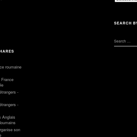
SEARCH B
PHARES
rice roumaine
: France
le
trangers -
trangers -
s Anglais
 Roumains
rganise son
e