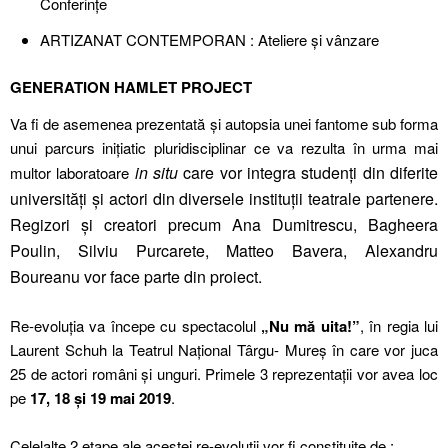
Conferințe
ARTIZANAT CONTEMPORAN : Ateliere și vânzare
GENERATION HAMLET PROJECT
Va fi de asemenea prezentată și autopsia unei fantome sub forma
unui parcurs inițiatic pluridisciplinar ce va rezulta în urma mai
in situ
care vor integra studenți din diferite
multor laboratoare
universități și actori din diversele instituții teatrale partenere.
Regizori și creatori precum Ana Dumitrescu, Bagheera
Poulin, Silviu Purcarete, Matteo Bavera, Alexandru
Boureanu vor face parte din proiect.
Re-evoluția va începe cu spectacolul
„Nu mă uita!”
, în regia lui
Laurent Schuh la Teatrul Naţional Târgu- Mureș în care vor juca
25 de actori români și unguri. Primele 3 reprezentații vor avea loc
pe
17, 18 și 19 mai 2019
.
Celelalte 2 etape ale acestei re-evoluții vor fi constituite de :