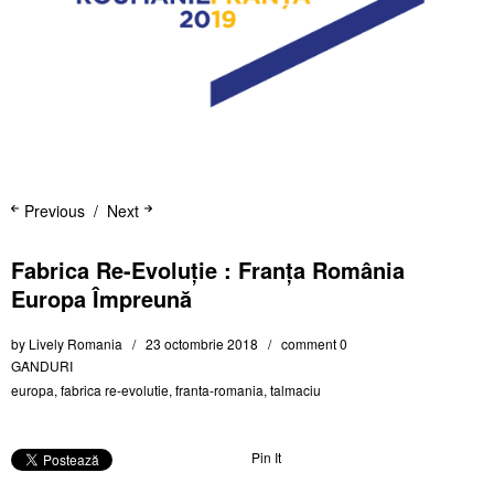
Previous
Next
Fabrica Re-Evoluție : Franța România
Europa Împreună
by
Lively Romania
23 octombrie 2018
comment 0
GȂNDURI
europa
,
fabrica re-evolutie
,
franta-romania
,
talmaciu
Pin It