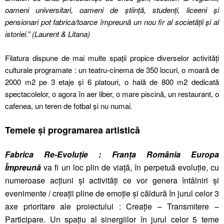
oameni universitari, oameni de știință, studenți, liceeni și
pensionari pot fabrica/toarce împreună un nou fir al societății și al
istoriei.”
(Laurent & Litana)
Filatura dispune de mai multe spații propice diverselor activități
culturale programate : un teatru-cinema de 350 locuri, o moară de
2000 m2 pe 3 etaje și 6 platouri, o hală de 800 m2 dedicată
spectacolelor, o agora în aer liber, o mare piscină, un restaurant, o
cafenea, un teren de fotbal și nu numai.
Temele și programarea artistică
Fabrica Re-Evoluție : Franța România Europa
Împreună
va fi un loc plin de viață, în perpetuă evoluție, cu
numeroase acțiuni și activități ce vor genera întâlniri și
evenimente / creații pline de emoție și căldură în jurul celor 3
axe prioritare ale proiectului : Creație – Transmitere –
Participare. Un spațiu al sinergiilor în jurul celor 5 teme