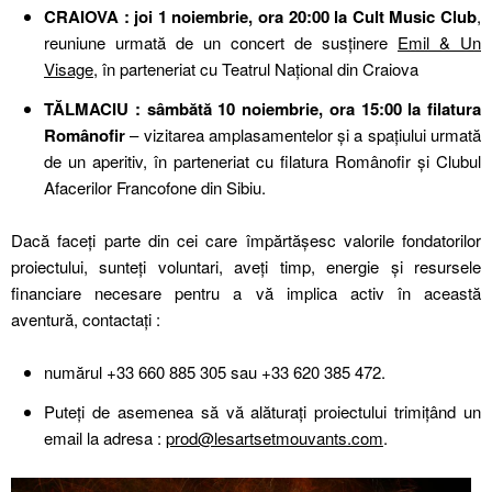
CRAIOVA : joi 1 noiembrie, ora 20:00 la Cult Music Club
,
reuniune urmată de un concert de susținere
Emil & Un
Visage
, în parteneriat cu Teatrul Național din Craiova
TĂLMACIU : sâmbătă 10 noiembrie, ora 15:00 la filatura
Românofir
– vizitarea amplasamentelor și a spațiului urmată
de un aperitiv, în parteneriat cu filatura Românofir și Clubul
Afacerilor Francofone din Sibiu.
Dac
ă
faceți parte din cei care împărtășesc valorile fondatorilor
proiectului, sunteți voluntari, aveți timp, energie și resursele
financiare necesare pentru a v
ă
implica activ în această
aventură,
contactați :
numărul +33 660 885 305 sau +33 620 385 472.
Puteți de asemenea să vă alăturați proiectului trimițând un
email la adresa :
prod@lesartsetmouvants.com
.