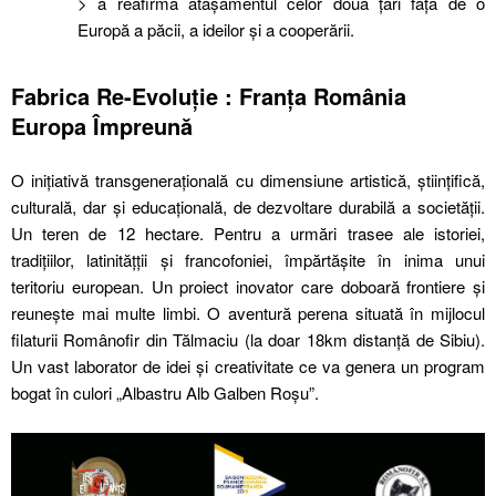
> a reafirma atașamentul celor două țări față de o
Europă a păcii, a ideilor și a cooperării.
Fabrica Re-Evoluție : Franța România
Europa Împreună
O inițiativă transgenerațională cu dimensiune artistică, științifică,
culturală, dar și educațională, de dezvoltare durabilă a societății.
Un teren de 12 hectare. Pentru a urmări trasee ale istoriei,
tradiţiilor, latinităţții și francofoniei, împărtășite în inima unui
teritoriu european. Un proiect inovator care doboară frontiere și
reunește mai multe limbi. O aventură perena situată în mijlocul
filaturii Românofir din Tălmaciu (la doar 18km distanță de Sibiu).
Un vast laborator de idei și creativitate ce va genera un program
bogat în culori „Albastru Alb Galben Roșu”.