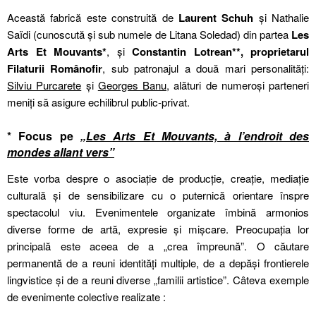
Această fabrică este construită de
Laurent Schuh
și Nathalie
Saïdi (cunoscută și sub numele de Litana Soledad) din partea
Les
Arts Et Mouvants*
, și
Constantin Lotrean**, proprietarul
Filaturii Românofir
, sub patronajul a două mari personalităţi:
Silviu Purcarete
și
Georges Banu
, alături de numeroși parteneri
meniți să asigure echilibrul public-privat.
* Focus pe
„Les Arts Et Mouvants, à l’endroit des
mondes allant vers”
Este vorba despre o asociație de producție, creație, mediație
culturală și de sensibilizare cu o puternică orientare înspre
spectacolul viu. Evenimentele organizate îmbină armonios
diverse forme de artă, expresie și mișcare. Preocupația lor
principală este aceea de a „crea împreună”. O căutare
permanentă de a reuni identități multiple, de a depăși frontierele
lingvistice și de a reuni diverse „familii artistice”. Câteva exemple
de evenimente colective realizate :