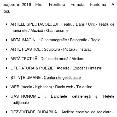
majore în 2019 : Firul – Frontiera – Femeia – Fantoma – A
locui.
ARTELE SPECTACOLULUI : Teatru / Dans / Circ / Teatru de
marionete / Muzică / Gastronomie
ARTA IMAGINII : Cinematografie / Fotografie / Regie
ARTE PLASTICE : Sculptură / Pictură / Instalații
ARTĂ TEXTILĂ : Defilee de modă / Ateliere
LITERATURĂ & POEZIE : Ateliere / Expoziții / Întâlniri
ṢTIINȚE UMANE :
Conferințe gesticulate
WEB (media / high tech) : Radio web / TV online
GASTRONOMIE : Banchete cetățenești și Rețete
tradiționale
DEZVOLTARE DURABILĂ : Ateliere creative de reciclare /