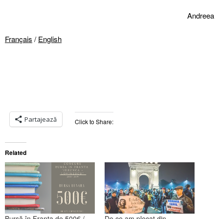
Andreea
Français
/
English
Partajează
Click to Share:
Related
Bursă în Franța de 500€ /
De ce am plecat din