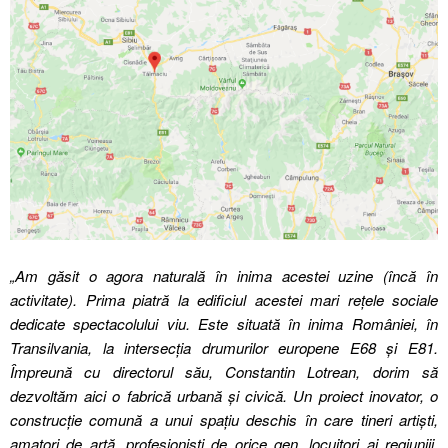
„Am găsit o agora naturală în inima acestei uzine (încă în
activitate). Prima piatră la edificiul acestei mari rețele sociale
dedicate spectacolului viu. Este situată în inima României, în
Transilvania, la intersecția drumurilor europene
E68 și E81.
Împreună cu directorul său,
Constantin Lotrean, dorim să
dezvoltăm aici o fabrică urbană și civică. Un proiect inovator, o
construcție comună a unui spațiu deschis în care tineri artiști,
amatori de artă, profesioniști de orice gen, locuitori ai regiuniii,