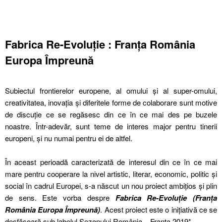
Fabrica Re-Evoluție : Franța România
Europa Împreună
Subiectul frontierelor europene, al omului și al super-omului,
creativitatea, inovația și diferitele forme de colaborare sunt motive
de discuție ce se regăsesc din ce în ce mai des pe buzele
noastre. Într-adevăr, sunt teme de interes major pentru tinerii
europeni, și nu numai pentru ei de altfel.
În aceast perioadă caracterizată de interesul din ce în ce mai
mare pentru cooperare la nivel artistic, literar, economic, politic și
social în cadrul Europei, s-a născut un nou proiect ambițios și plin
de sens. Este vorba despre
Fabrica Re-Evoluție (Franța
România Europa Împreună)
. Acest proiect este o inițiativă ce se
desfășoară sub labelul Sezonului România – Franța 2019*.