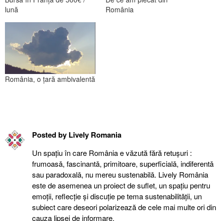
lună
România
România, o țară ambivalentă
Posted by
Lively Romania
Un spațiu în care România e văzută fără retuşuri :
frumoasǎ, fascinantǎ, primitoare, superficialǎ, indiferentǎ
sau paradoxalǎ, nu mereu sustenabilǎ. Lively România
este de asemenea un proiect de suflet, un spațiu pentru
emoții, reflecție şi discuție pe tema sustenabilității, un
subiect care deseori polarizează de cele mai multe ori din
cauza lipsei de informare.