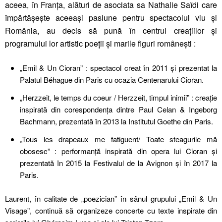
aceea, în Franța, alături de asociata sa Nathalie Saïdi care
împărtășește aceeași pasiune pentru spectacolul viu și
România, au decis să pună în centrul creațiilor și
programului lor artistic poeții și marile figuri românești :
„Emil & Un Cioran” : spectacol creat în 2011 și prezentat la
Palatul Béhague din Paris cu ocazia Centenarului Cioran.
„Herzzeit, le temps du coeur / Herzzeit, timpul inimii” : creație
inspirată din corespondența dintre Paul Celan & Ingeborg
Bachmann, prezentată în 2013 la Institutul Goethe din Paris.
„Tous les drapeaux me fatiguent/ Toate steagurile mă
obosesc” : performanță inspirată din opera lui Cioran și
prezentată în 2015 la Festivalul de la Avignon și în 2017 la
Paris.
Laurent, în calitate de „poezician” în sânul grupului „Emil & Un
Visage”, continuă să organizeze concerte cu texte inspirate din