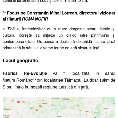
scrierile lui Ghérasim Luca și ale lui Tristan Tzara.
** Focus pe
Constantin Mihai Lotrean, directorul vizionar
al filaturii
ROMÂNOFIR
« Tică »,
întreprinzător cu o mare dragoste pentru istorie și
cultură, dorește să inițieze un dialog între patrimoniu și
contemporaneitate. De aceea a decis să deschidă filatura și să
primească în sânul ei diverse forme de artă și/sau știință.
Locul geografic
Fabrica Re-Evoluție
va fi localizată în sânul
filaturii Românofir din localitatea Tălmaciu. La doar 18km de
Sibiu, într-o frumoasă regiune turistică din țară.