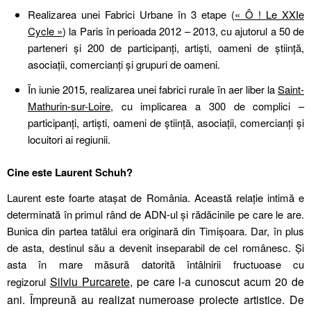
Realizarea unei Fabrici Urbane în 3 etape (
« Ô ! Le XXIe
Cycle »
) la Paris în perioada 2012 – 2013, cu ajutorul a 50 de
parteneri și 200 de participanți, artiști, oameni de știință,
asociații, comercianți și grupuri de oameni.
În iunie 2015, realizarea unei fabrici rurale în aer liber la
Saint-
Mathurin-sur-Loire
,
cu implicarea a 300 de complici –
participanți, artiști, oameni de știință, asociații, comercianți și
locuitori ai regiunii.
Cine este Laurent Schuh?
Laurent este foarte atașat de România. Această relație intimă e
determinată în primul rând de ADN-ul și rădăcinile pe care le are.
Bunica din partea tatălui era originară din Timișoara. Dar, în plus
de asta, destinul său a devenit inseparabil de cel românesc. Ṣi
asta în mare măsură datorită întâlnirii fructuoase cu
Silviu Purcarete
, pe care l-a cunoscut acum 20 de
regizorul
ani. Împreună au realizat numeroase proiecte artistice. De