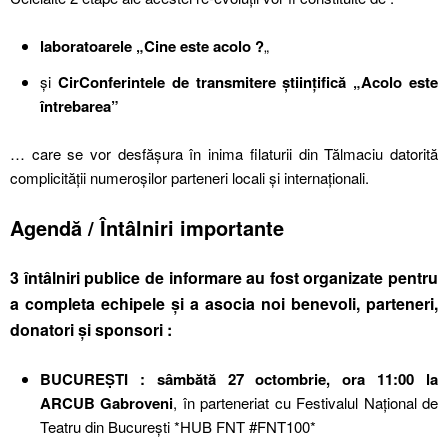
laboratoarele „Cine este acolo ?
„
și
CirConferintele de transmitere științifică „Acolo este
întrebarea”
… care se vor desfășura în inima filaturii din Tălmaciu datorită
complicității numeroșilor parteneri locali și internaționali.
Agendă / Întâlniri importante
3 întâlniri publice de informare au fost organizate pentru
a completa echipele și a asocia noi benevoli, parteneri,
donatori și sponsori :
BUCUREṢTI : sâmbătă 27 octombrie, ora 11:00 la
ARCUB Gabroveni
, în parteneriat cu Festivalul Național de
Teatru din București *HUB FNT #FNT100*