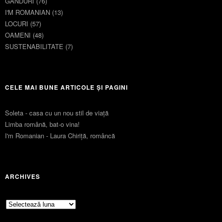
GȂNDURI
(76)
I'M ROMANIAN
(13)
LOCURI
(57)
OAMENI
(48)
SUSTENABILITATE
(7)
CELE MAI BUNE ARTICOLE ȘI PAGINI
Soleta - casa cu un nou stil de viaţă
Limba română, bat-o vina!
I'm Romanian - Laura Chiriță, româncă
ARCHIVES
Archives