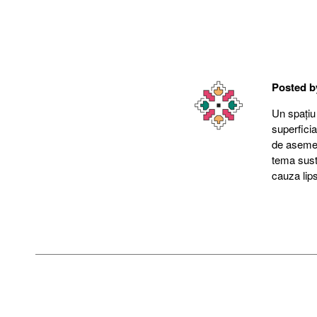
Posted 
Un spațiu
superfici
de asemene
tema suste
cauza lips