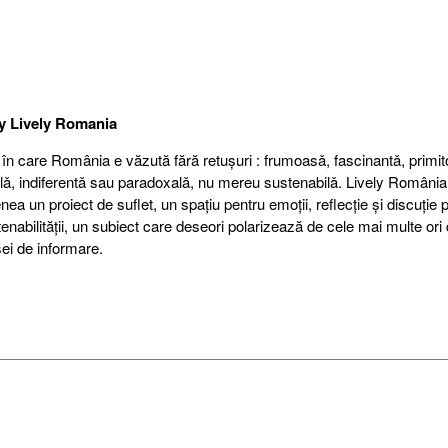
by
Lively Romania
 în care România e văzută fără retuşuri : frumoasǎ, fascinantǎ, primit
alǎ, indiferentǎ sau paradoxalǎ, nu mereu sustenabilǎ. Lively România
a un proiect de suflet, un spațiu pentru emoții, reflecție şi discuție 
nabilității, un subiect care deseori polarizează de cele mai multe ori 
ei de informare.