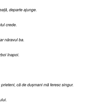
eață, departe ajunge.
tul crede.
ar nǎravul ba.
zboi înapoi.
prieteni, că de dușmani mă feresc singur.
lui.