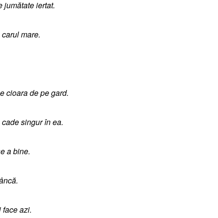
 jumătate iertat.
 carul mare.
e cioara de pe gard.
 cade singur în ea.
e a bine.
âncă.
 face azi.