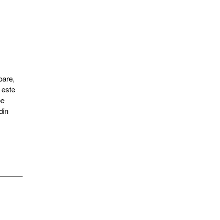
oare,
 este
pe
din