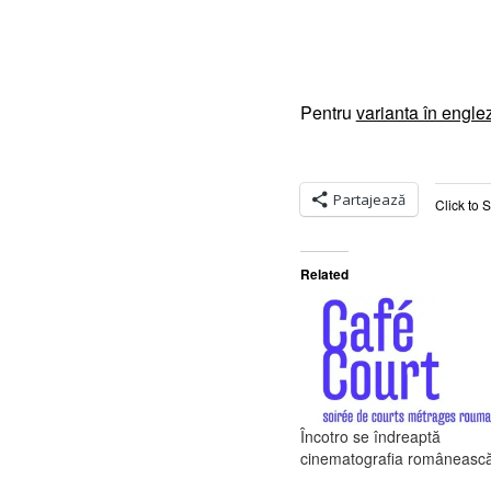
Pentru
varianta în engle
Partajează
Click to 
Related
Încotro se îndreaptă
cinematografia româneasc