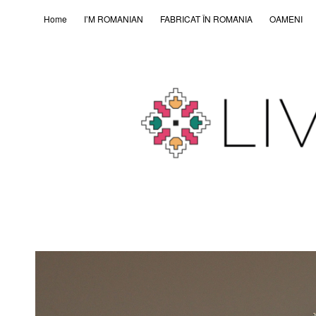
Home
I’M ROMANIAN
FABRICAT ÎN ROMȂNIA
OAMENI