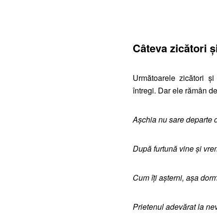
Câteva zicători 
Următoarele zicători ș
întregi. Dar ele rămân de 
Așchia nu sare departe d
După furtună vine și vr
Cum îți așterni, așa dorm
Prietenul adevărat la ne