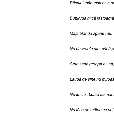
Păcatul mărturisit este pe
Buturuga mică răstoarnă
Mâța blândă zgârie rău.
Nu da vrabia din mână p
Cine sapă groapa altuia,
Lauda de sine nu miroas
Nu tot ce zboară se măn
Nu lăsa pe mâine ce poți