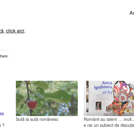
A
ză
,
click aici
.
Share:
Sută la sută românesc
Românii au talent … mult
ă ?
e rar un subiect de discuți