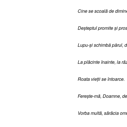
Cine se scoală de dimin
Deșteptul promite și pros
Lupu-și schimbǎ pǎrul, d
La plăcinte înainte, la ră
Roata vieții se întoarce.
Ferește-mă, Doamne, de 
Vorba multă, sărăcia omu