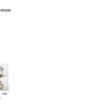
ndrada
… dar
e