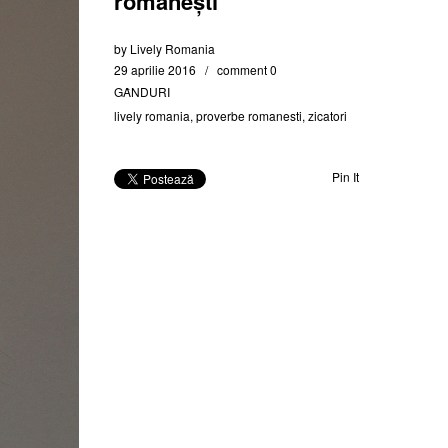
românești
by
Lively Romania
29 aprilie 2016
comment 0
GȂNDURI
lively romania
,
proverbe romanesti
,
zicatori
Pin It