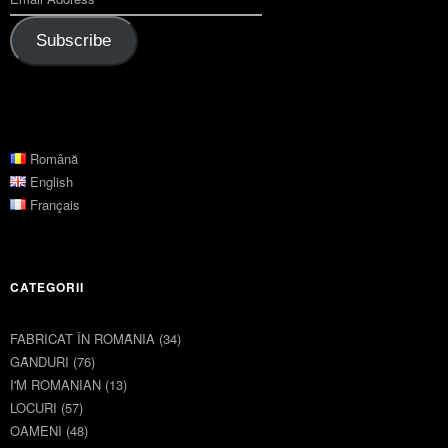
Subscribe
Română
English
Français
CATEGORII
FABRICAT ÎN ROMȂNIA
(34)
GȂNDURI
(76)
I'M ROMANIAN
(13)
LOCURI
(57)
OAMENI
(48)