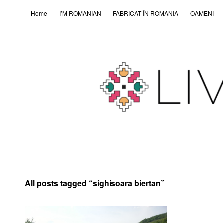
Home
I’M ROMANIAN
FABRICAT ÎN ROMȂNIA
OAMENI
All posts tagged “
sighisoara biertan
”