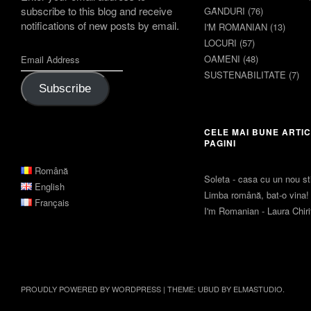
subscribe to this blog and receive
GȂNDURI
(76)
notifications of new posts by email.
I'M ROMANIAN
(13)
LOCURI
(57)
OAMENI
(48)
SUSTENABILITATE
(7)
Subscribe
CELE MAI BUNE ARTIC
PAGINI
Română
Soleta - casa cu un nou sti
English
Limba română, bat-o vina!
Français
I'm Romanian - Laura Chir
PROUDLY POWERED BY WORDPRESS
|
THEME: UBUD BY
ELMASTUDIO
.