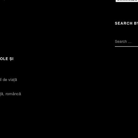
SEARCH B
OLE ȘI
l de viaţă
iță, româncă