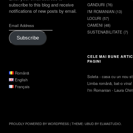
subscribe to this blog and receive
GȂNDURI
(76)
notifications of new posts by email.
I'M ROMANIAN
(13)
LOCURI
(57)
OAMENI
(48)
SUSTENABILITATE
(7)
Subscribe
CELE MAI BUNE ARTIC
PAGINI
Română
Soleta - casa cu un nou sti
English
Limba română, bat-o vina!
Français
I'm Romanian - Laura Chir
PROUDLY POWERED BY WORDPRESS
|
THEME: UBUD BY
ELMASTUDIO
.