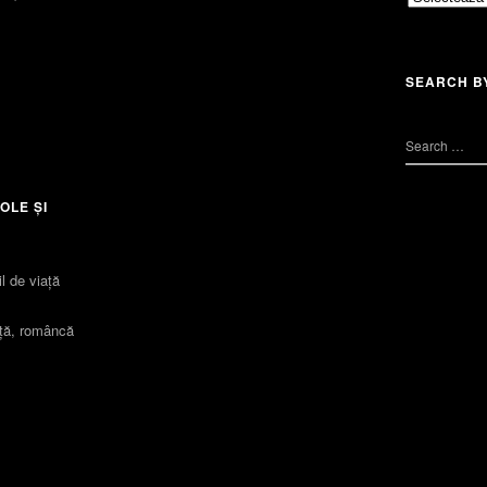
SEARCH B
OLE ȘI
l de viaţă
iță, româncă