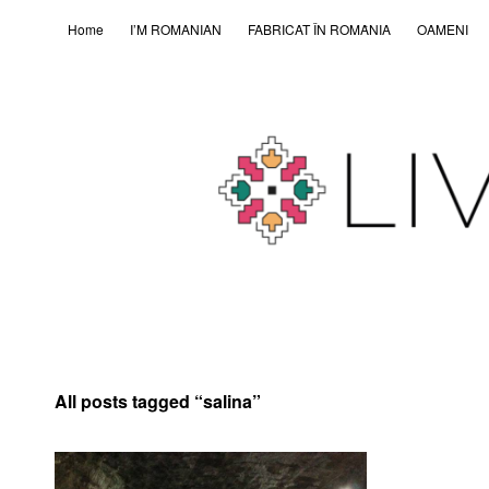
Home
I’M ROMANIAN
FABRICAT ÎN ROMȂNIA
OAMENI
All posts tagged “
salina
”