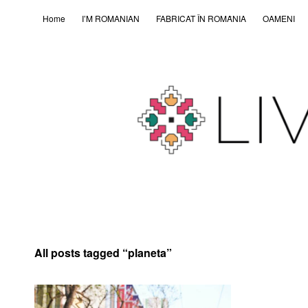
Home
I’M ROMANIAN
FABRICAT ÎN ROMȂNIA
OAMENI
All posts tagged “
planeta
”