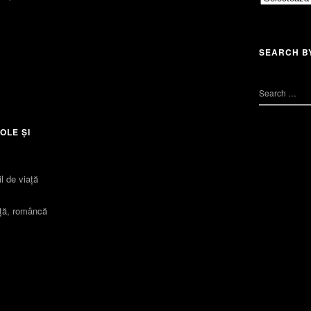
SEARCH B
OLE ȘI
l de viaţă
iță, româncă