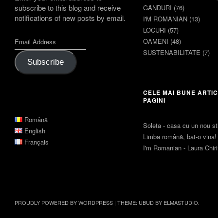
subscribe to this blog and receive
GȂNDURI
(76)
notifications of new posts by email.
I'M ROMANIAN
(13)
LOCURI
(57)
OAMENI
(48)
SUSTENABILITATE
(7)
Subscribe
CELE MAI BUNE ARTIC
PAGINI
Română
Soleta - casa cu un nou sti
English
Limba română, bat-o vina!
Français
I'm Romanian - Laura Chir
PROUDLY POWERED BY WORDPRESS
|
THEME: UBUD BY
ELMASTUDIO
.