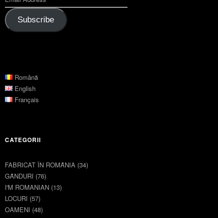
Subscribe
Română
English
Français
CATEGORII
FABRICAT ÎN ROMȂNIA
(34)
GȂNDURI
(76)
I'M ROMANIAN
(13)
LOCURI
(57)
OAMENI
(48)