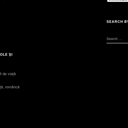
SEARCH B
OLE ȘI
l de viaţă
iță, româncă