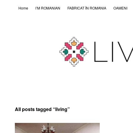
Home
I’M ROMANIAN
FABRICAT ÎN ROMȂNIA
OAMENI
All posts tagged “
living
”