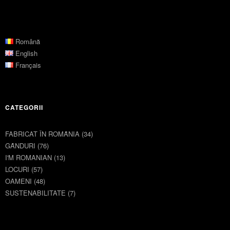
Română
English
Français
CATEGORII
FABRICAT ÎN ROMȂNIA
(34)
GȂNDURI
(76)
I'M ROMANIAN
(13)
LOCURI
(57)
OAMENI
(48)
SUSTENABILITATE
(7)