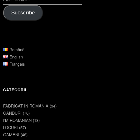
Subscribe
Română
English
Français
CATEGORII
FABRICAT ÎN ROMȂNIA
(34)
GȂNDURI
(76)
I'M ROMANIAN
(13)
LOCURI
(57)
OAMENI
(48)