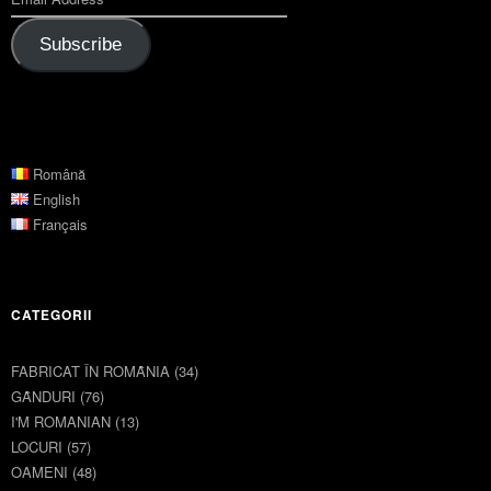
Subscribe
Română
English
Français
CATEGORII
FABRICAT ÎN ROMȂNIA
(34)
GȂNDURI
(76)
I'M ROMANIAN
(13)
LOCURI
(57)
OAMENI
(48)