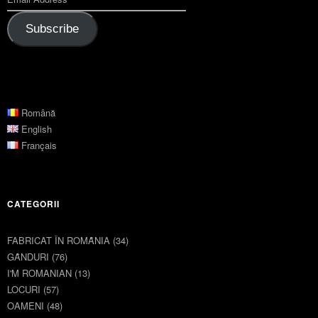
Subscribe
Română
English
Français
CATEGORII
FABRICAT ÎN ROMȂNIA
(34)
GȂNDURI
(76)
I'M ROMANIAN
(13)
LOCURI
(57)
OAMENI
(48)