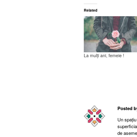
Related
La mulți ani, femeie !
Posted 
Un spațiu
superfici
de asemene