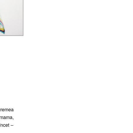
vremea
: mama,
încet –