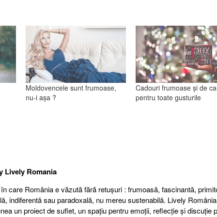
Moldovencele sunt frumoase,
Cadouri frumoase și de cal
nu-i așa ?
pentru toate gusturile
by
Lively Romania
 în care România e văzută fără retuşuri : frumoasǎ, fascinantǎ, primit
alǎ, indiferentǎ sau paradoxalǎ, nu mereu sustenabilǎ. Lively România
a un proiect de suflet, un spațiu pentru emoții, reflecție şi discuție 