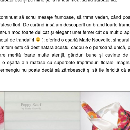
ontinuat sǎ scriu mesaje frumoase, sǎ trimit vederi, când pos
uiesc flori. De curând însǎ am descoperit un brand foarte frum
r-un mod foarte delicat şi elegant unei femei cât de mult o a
etul de trandafiri
): oferind o eşarfǎ Marie Nouvelle, singuru
nsmitem este cǎ destinatara acestui cadou e o persoanǎ unicǎ, 
re meritǎ foarte multe atenții, gânduri bune şi cuvinte de 
 o eşarfǎ din mǎtase cu superbele imprimeuri florale imagin
ermengiu nu poate decât sǎ zâmbeascǎ şi sǎ fie fericitǎ cǎ a