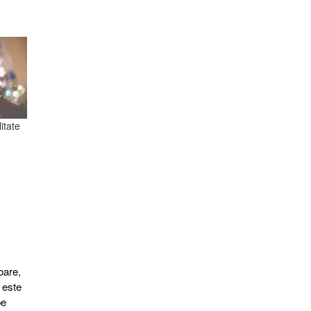
itate
oare,
 este
pe