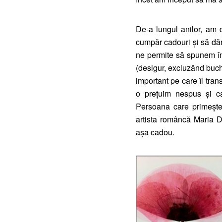
De-a lungul anilor, am c
cumpǎr cadouri şi sǎ dǎr
ne permite sǎ spunem înt
(desigur, excluzând buch
important pe care îl tra
o prețuim nespus şi ca
Persoana care primeşte
artista româncǎ Maria D
aşa cadou.