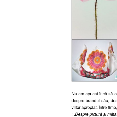
Nu am apucat încǎ sǎ o
despre brandul sǎu, desp
viitor apropiat. Între tim
:
„Despre picturǎ şi mǎta