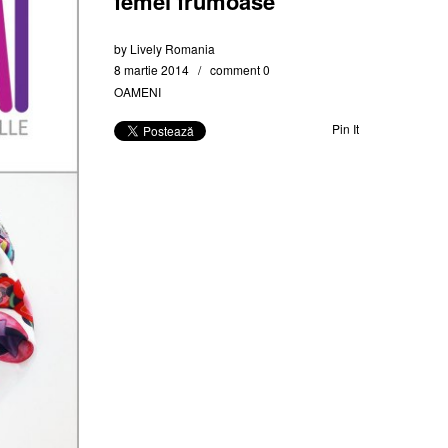
femei frumoase
by
Lively Romania
8 martie 2014
comment 0
OAMENI
Pin It