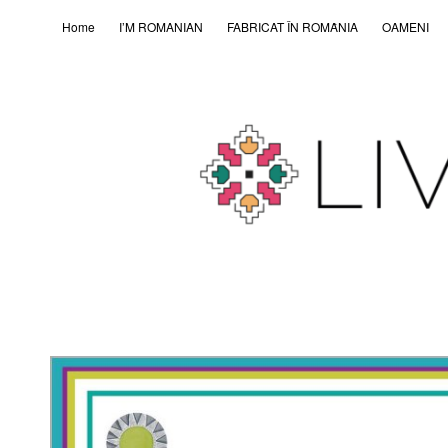
Home
I’M ROMANIAN
FABRICAT ÎN ROMȂNIA
OAMENI