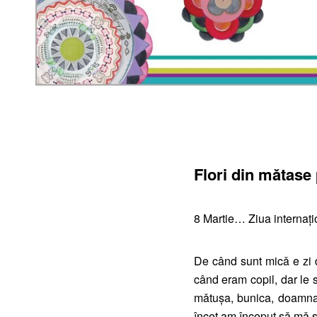
Flori din mǎtase
8 Martie… Ziua internaț
De când sunt micǎ e zi
când eram copil, dar le 
mǎtuşa, bunica, doamna î
încet am început sǎ mǎ sǎ