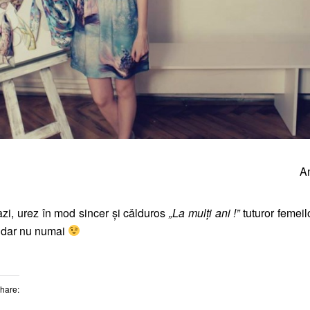
A
azi, urez în mod sincer şi cǎlduros
„La mulți ani !”
tuturor femeil
e, dar nu numai
Share: