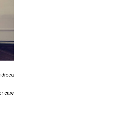
ndreea
or care