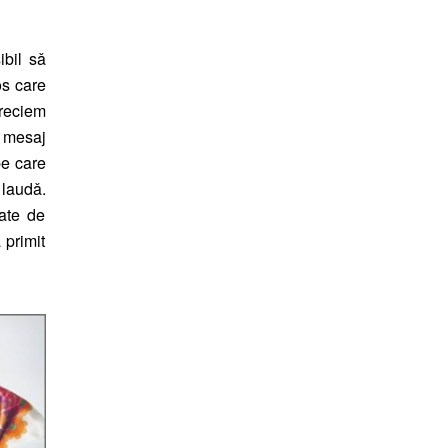
ibil sǎ
os care
preciem
l mesaj
pe care
laudǎ.
ate de
 primit