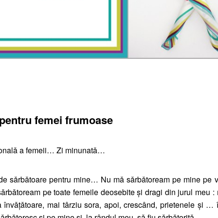
 pentru femei frumoase
ionalǎ a femeii… Zi minunatǎ…
 de sǎrbǎtoare pentru mine… Nu mǎ sǎrbǎtoream pe mine pe 
sǎrbǎtoream pe toate femeile deosebite şi dragi din jurul meu 
nvǎțǎtoare, mai târziu sora, apoi, crescând, prietenele şi … 
rbǎtoresc şi pe mine şi, la rândul meu, sǎ fiu sǎrbǎtoritǎ.