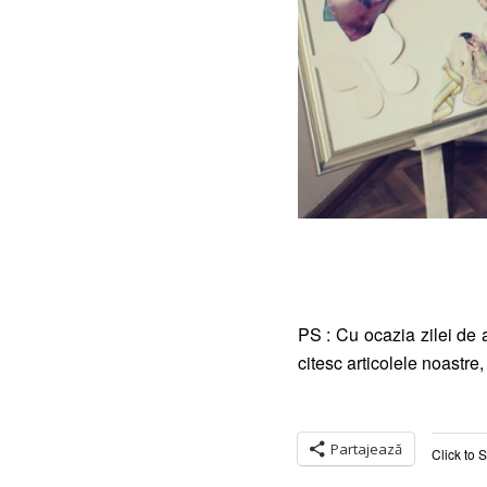
PS : Cu ocazia zilei de 
citesc articolele noastr
Partajează
Click to 