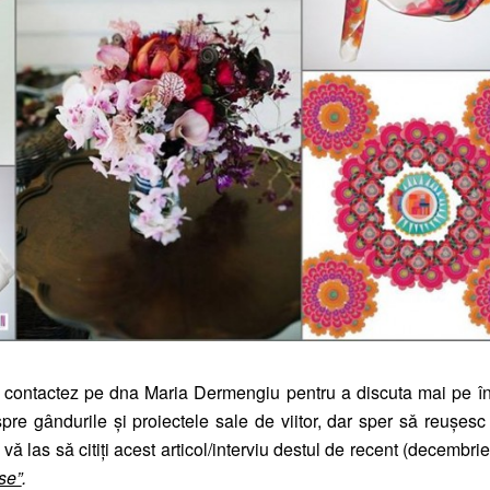
 contactez pe dna Maria Dermengiu pentru a discuta mai pe în
re gândurile şi proiectele sale de viitor, dar sper sǎ reuşesc 
p, vǎ las sǎ citiți acest articol/interviu destul de recent (decembri
se”
.