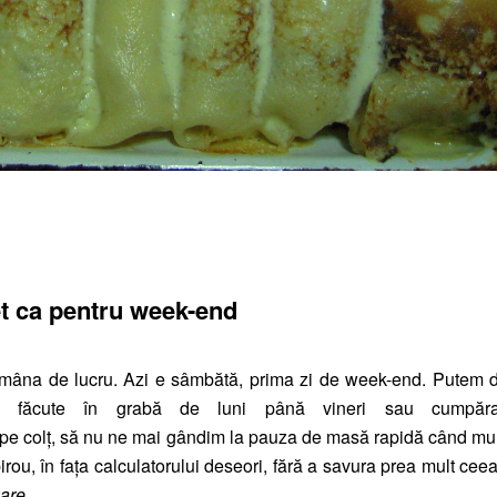
t ca pentru week-end
ămâna de lucru. Azi e sâmbătă, prima zi de week-end. Putem 
e făcute în grabă de luni până vineri sau cumpăra
 pe colț, să nu ne mai gândim la pauza de masă rapidă când mul
rou, în fața calculatorului deseori, fără a savura prea mult cee
are
.