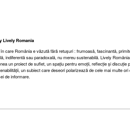
by
Lively Romania
 în care România e văzută fără retuşuri : frumoasǎ, fascinantǎ, primit
alǎ, indiferentǎ sau paradoxalǎ, nu mereu sustenabilǎ. Lively România
a un proiect de suflet, un spațiu pentru emoții, reflecție şi discuție 
nabilității, un subiect care deseori polarizează de cele mai multe ori 
ei de informare.