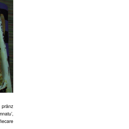
e prânz
mnatu’,
iecare