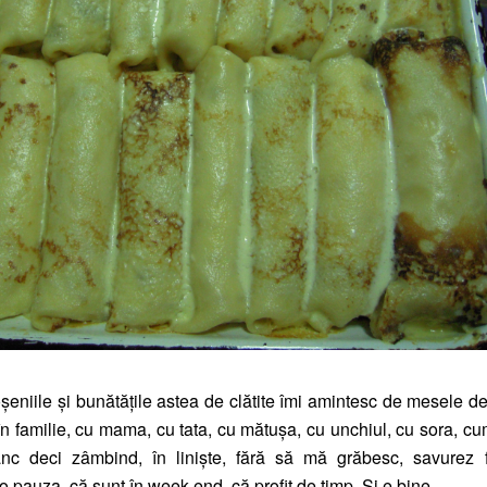
eniile şi bunătățile astea de clătite îmi amintesc de mesele d
în familie, cu mama, cu tata, cu mătuşa, cu unchiul, cu sora, cu
c deci zâmbind, în linişte, fără să mă grăbesc, savurez f
o pauza, că sunt în week-end, că profit de timp. Şi e bine.