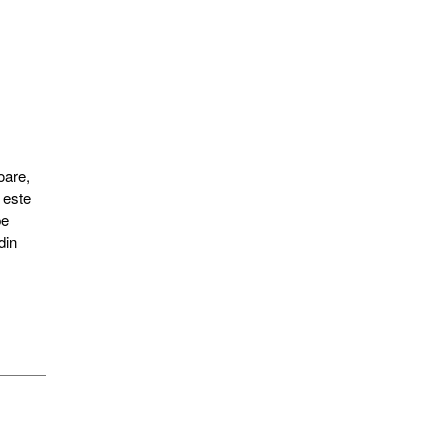
oare,
 este
pe
din