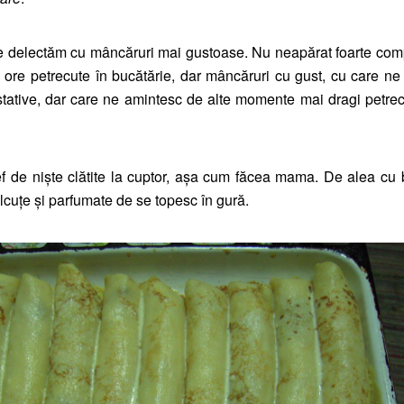
 delectăm cu mâncăruri mai gustoase. Nu neapărat foarte com
 ore petrecute în bucătărie, dar mâncăruri cu gust, cu care n
stative, dar care ne amintesc de alte momente mai dragi petre
 de nişte clătite la cuptor, aşa cum făcea mama. De alea cu
cuțe şi parfumate de se topesc în gură.