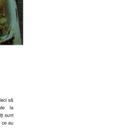
deci să
te la
ți sunt
a ce au