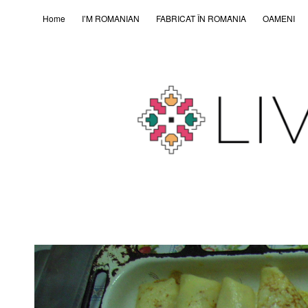
Home
I’M ROMANIAN
FABRICAT ÎN ROMȂNIA
OAMENI