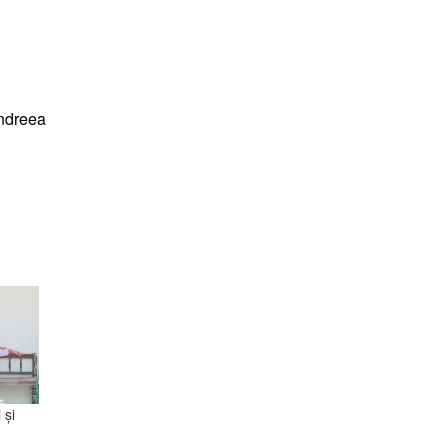
ndreea
 şi