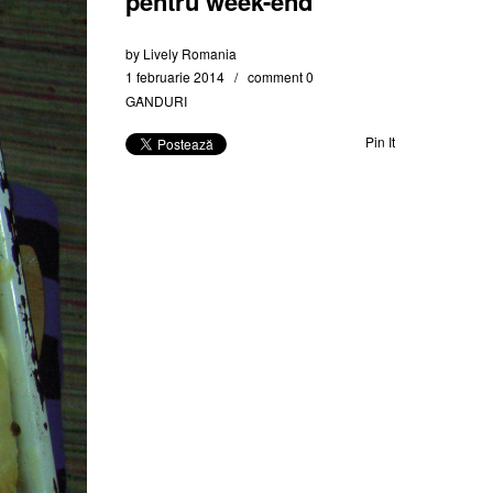
pentru week-end
by
Lively Romania
1 februarie 2014
comment 0
GȂNDURI
Pin It