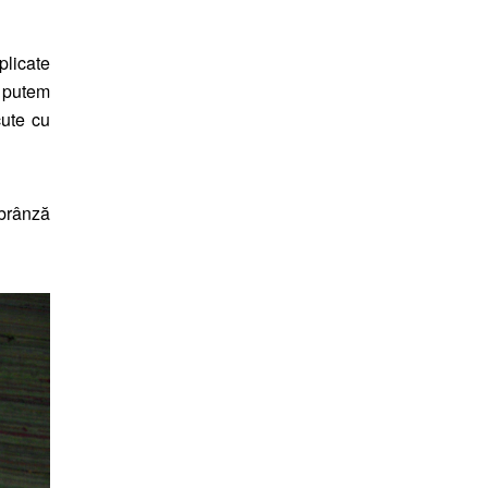
plicate
e putem
cute cu
 brânză