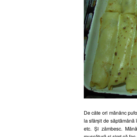
De câte ori mănânc pufoş
la sfârşit de săptămână 
etc. Şi zâmbesc. Mănân
muşcătură şi simt că fac 