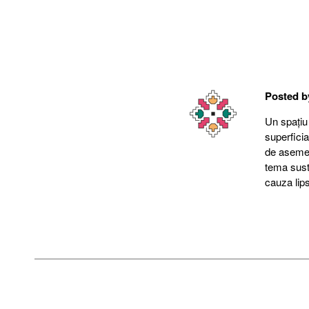
Posted 
Un spațiu
superfici
de asemene
tema suste
cauza lips