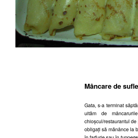
Mâncare de sufle
Gata, s-a terminat săpt
uităm de mâncaruril
chioşcul/restaurantul de
obligați să mănânce la bi
în farfurie sau în
tupperw