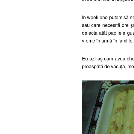
În week-end putem să ne
sau care necesită ore şi
delecta atât papilele gu
vreme în urmă în familie.
Eu azi aş cam avea chef
proaspătă de văcuță, mol