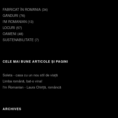
FABRICAT ÎN ROMȂNIA
(34)
GȂNDURI
(76)
I'M ROMANIAN
(13)
LOCURI
(57)
OAMENI
(48)
SUSTENABILITATE
(7)
CELE MAI BUNE ARTICOLE ȘI PAGINI
Soleta - casa cu un nou stil de viaţă
Limba română, bat-o vina!
I'm Romanian - Laura Chiriță, româncă
ARCHIVES