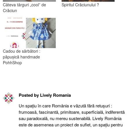
Câteva târguri „cool” de
Spiritul Crăciunului ?
Crăciun
Cadou de sărbători :
păpuşică handmade
PohhShop
Posted by
Lively Romania
Un spațiu în care România e văzută fără retuşuri :
frumoasǎ, fascinantǎ, primitoare, superficialǎ, indiferentǎ
sau paradoxalǎ, nu mereu sustenabilǎ. Lively România
este de asemenea un proiect de suflet, un spațiu pentru