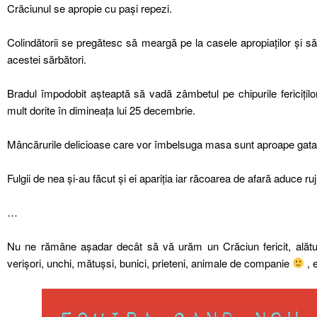
Crăciunul se apropie cu paşi repezi.
Colindătorii se pregătesc să meargă pe la casele apropiaților şi s
acestei sărbători.
Bradul împodobit aşteaptă să vadă zâmbetul pe chipurile fericițilo
mult dorite în dimineața lui 25 decembrie.
Mâncărurile delicioase care vor îmbelsuga masa sunt aproape gata
Fulgii de nea şi-au făcut şi ei apariția iar răcoarea de afară aduce ruju
…
Nu ne rămâne aşadar decât să vă urăm un Crăciun fericit, alături d
verişori, unchi, mătuşsi, bunici, prieteni, animale de companie
, 